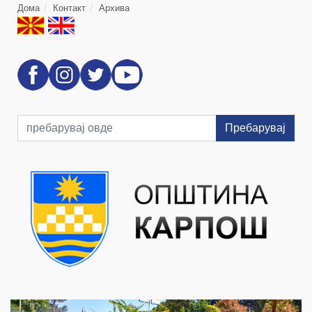
Дома
Контакт
Архива
Пребарувај