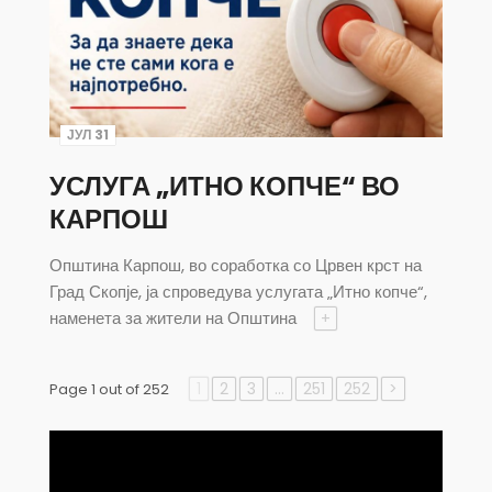
ЈУЛ 31
УСЛУГА „ИТНО КОПЧЕ“ ВО
КАРПОШ
Општина Карпош, во соработка со Црвен крст на
Град Скопје, ја спроведува услугата „Итно копче“,
наменета за жители на Општина
+
1
2
3
…
251
252
>
Page 1 out of 252