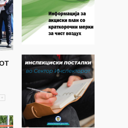
НОТ
+