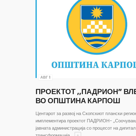
АВГ 1
ПРОЕКТОТ ,,ПАДРИОН” ВЛ
ВО ОПШТИНА КАРПОШ
Центарот за развој на Скопскиот плански регион
имплементира проектот ПАДРИОН- ,,Соочувањ
јавната администрација со процесот на дигита
трансформација
+