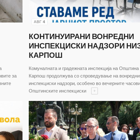
АВГ 4
КОНТИНУИРАНИ ВОНРЕДНИ
ИНСПЕКЦИСКИ НАДЗОРИ НИ
КАРПОШ
а
Комуналната и градежната инспекција на Општина
овите за
Карпош продолжува со спроведување на вонредни
вните
инспекциски надзори, особено во вечерните часови
Општинските инспекциски
+