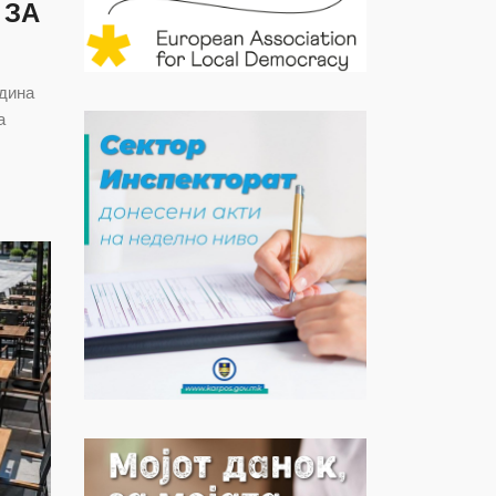
 ЗА
одина
а