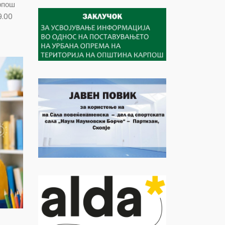
рпош
9.00