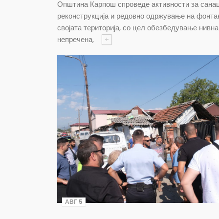
Општина Карпош спроведе активности за санац
реконструкција и редовно одржување на фонта
својата територија, со цел обезбедување нивна
непречена,
+
АВГ 5