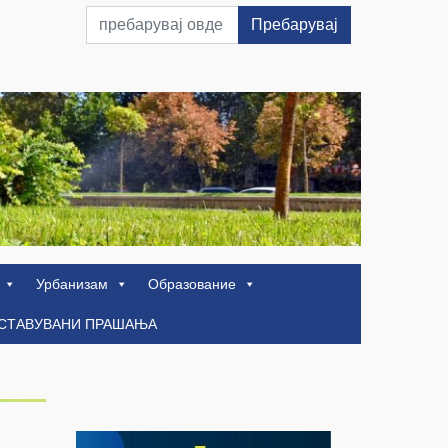
Пребарувај
Урбанизам
Образование
ОСТАВУВАНИ ПРАШАЊА