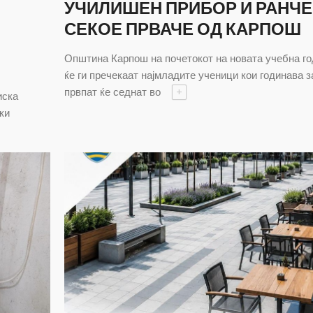
УЧИЛИШЕН ПРИБОР И РАНЧЕ
СЕКОЕ ПРВАЧЕ ОД КАРПОШ
Општина Карпош на почетокот на новата учебна г
ќе ги пречекаат најмладите ученици кои годинава з
првпат ќе седнат во
+
иска
ки