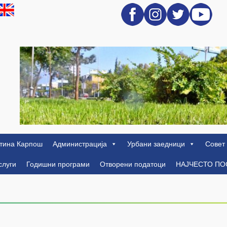
тина Карпош
Администрација
Урбани заедници
Совет
слуги
Годишни програми
Отворени податоци
НАЈЧЕСТО П