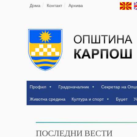
Дома
Контакт
Архива
Профил
Градоначалник
Секретар на Опш
Животна средина
Култура и спорт
Буџет
У
ПОСЛЕДНИ ВЕСТИ