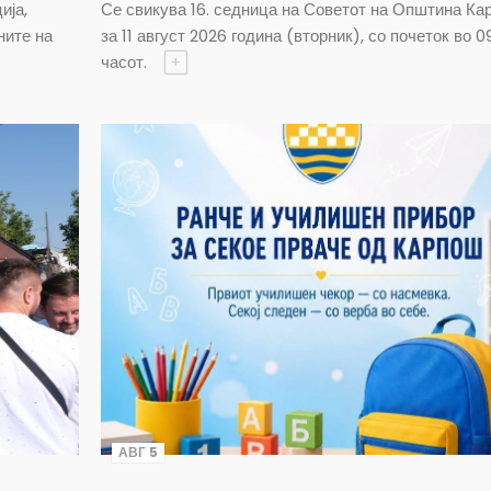
ија,
Се свикува 16. седница на Советот на Општина Ка
ните на
за 11 август 2026 година (вторник), со почеток во 0
часот.
+
АВГ 5