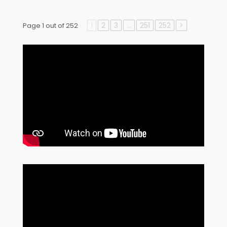
1
2
3
…
251
252
>
Page 1 out of 252