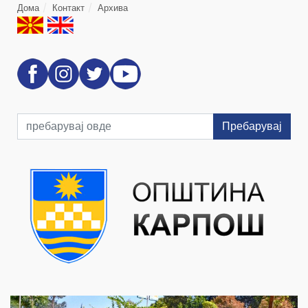
Дома
Контакт
Архива
Пребарувај