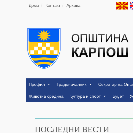
Дома
Контакт
Архива
Профил
Градоначалник
Секретар на Опш
Животна средина
Култура и спорт
Буџет
У
ПОСЛЕДНИ ВЕСТИ