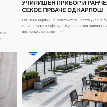
УЧИЛИШЕН ПРИБОР И РАНЧЕ
СЕКОЕ ПРВАЧЕ ОД КАРПОШ
Општина Карпош на почетокот на новата учебна г
ќе ги пречекаат најмладите ученици кои годинава з
првпат ќе седнат во
+
иска
ки