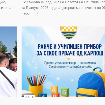
ија,
Се свикува 16. седница на Советот на Општина Ка
ните на
за 11 август 2026 година (вторник), со почеток во 0
часот.
+
АВГ 5