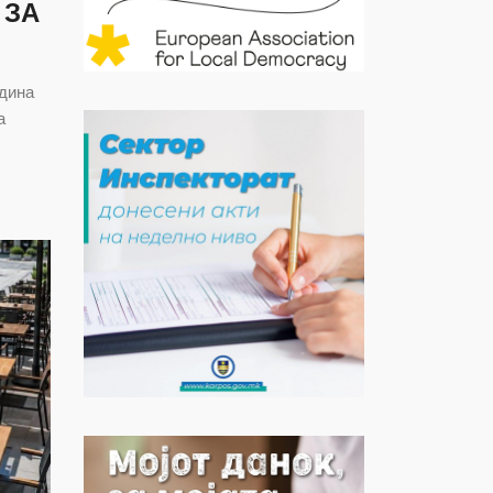
 ЗА
одина
а