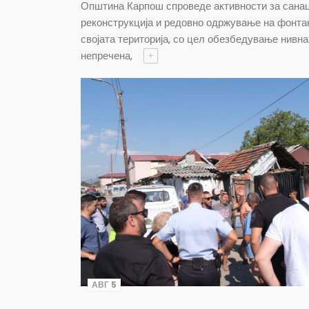
Општина Карпош спроведе активности за санац
реконструкција и редовно одржување на фонта
својата територија, со цел обезбедување нивна
непречена,
+
АВГ 5