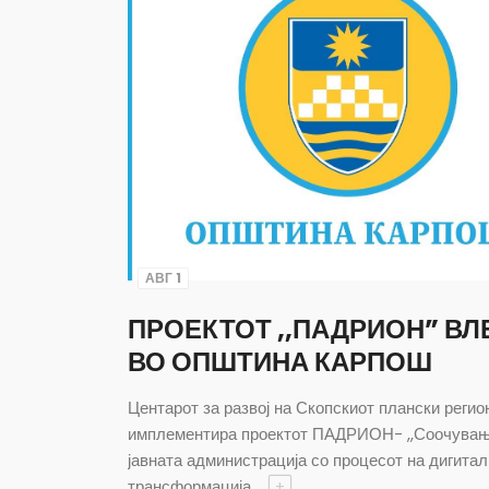
АВГ 1
ПРОЕКТОТ ,,ПАДРИОН” ВЛ
ВО ОПШТИНА КАРПОШ
Центарот за развој на Скопскиот плански регион
имплементира проектот ПАДРИОН- ,,Соочувањ
јавната администрација со процесот на дигита
трансформација
+