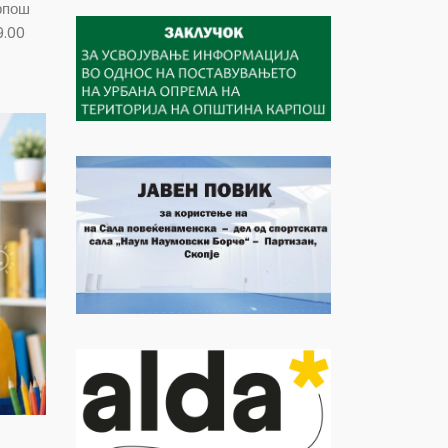
рпош
9.00