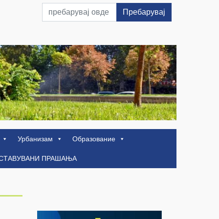
Пребарувај
Урбанизам
Образование
ОСТАВУВАНИ ПРАШАЊА