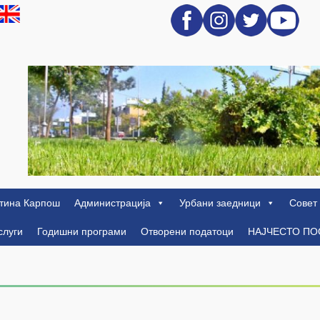
тина Карпош
Администрација
Урбани заедници
Совет
слуги
Годишни програми
Отворени податоци
НАЈЧЕСТО П