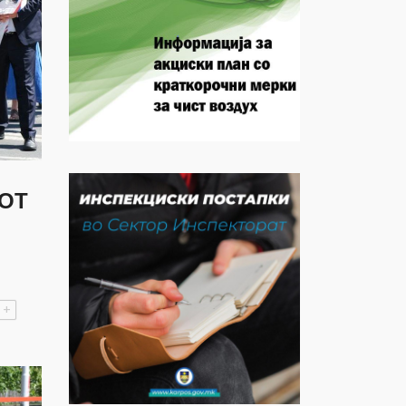
НОТ
+