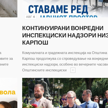
АВГ 4
КОНТИНУИРАНИ ВОНРЕДНИ
ИНСПЕКЦИСКИ НАДЗОРИ НИ
КАРПОШ
а
Комуналната и градежната инспекција на Општина
овите за
Карпош продолжува со спроведување на вонредни
вните
инспекциски надзори, особено во вечерните часови
Општинските инспекциски
+