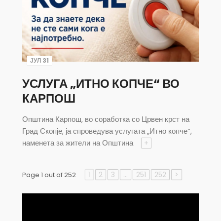
ЈУЛ 31
УСЛУГА „ИТНО КОПЧЕ“ ВО
КАРПОШ
Општина Карпош, во соработка со Црвен крст на
Град Скопје, ја спроведува услугата „Итно копче“,
наменета за жители на Општина
+
1
2
3
…
251
252
>
Page 1 out of 252