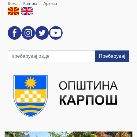
Дома
Контакт
Архива
Пребарувај