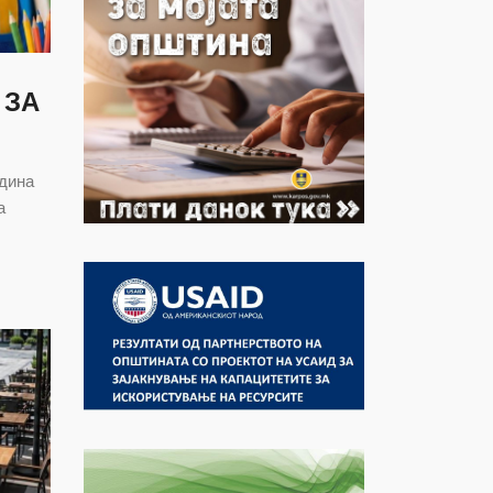
 ЗА
одина
а