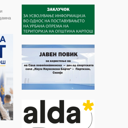
и
дамна