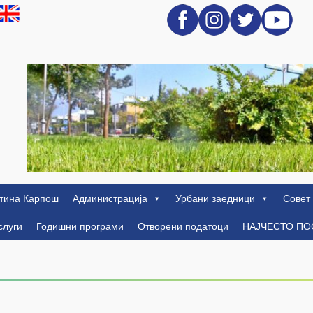
тина Карпош
Администрација
Урбани заедници
Совет
слуги
Годишни програми
Отворени податоци
НАЈЧЕСТО П