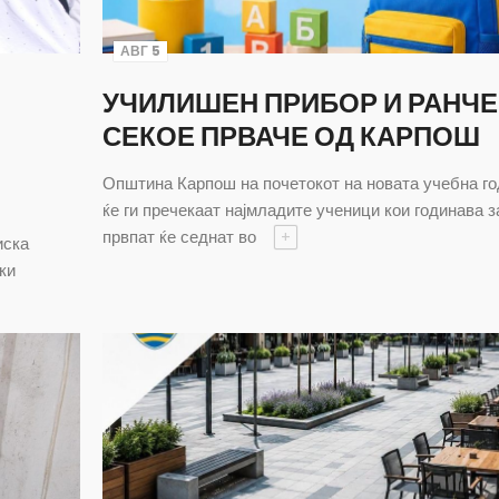
АВГ 5
УЧИЛИШЕН ПРИБОР И РАНЧЕ
СЕКОЕ ПРВАЧЕ ОД КАРПОШ
Општина Карпош на почетокот на новата учебна г
ќе ги пречекаат најмладите ученици кои годинава з
првпат ќе седнат во
+
иска
ки