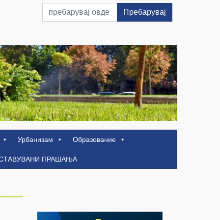
Пребарувај
Урбанизам
Образование
ОСТАВУВАНИ ПРАШАЊА