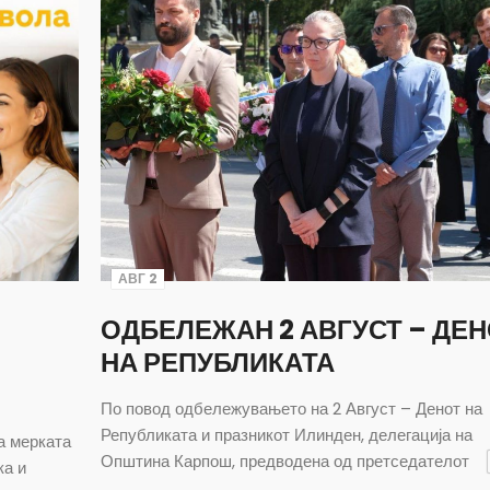
АВГ 2
ОДБЕЛЕЖАН 2 АВГУСТ – ДЕ
НА РЕПУБЛИКАТА
По повод одбележувањето на 2 Август – Денот на
Републиката и празникот Илинден, делегација на
а мерката
Општина Карпош, предводена од претседателот
ка и