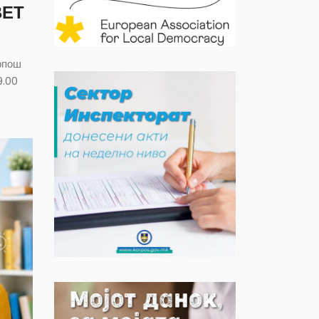
ВЕТ
рпош
9.00