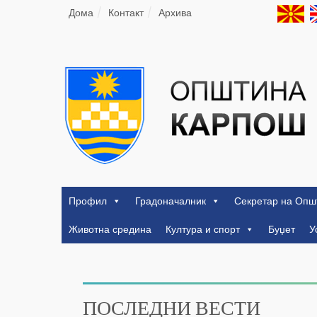
Дома
Контакт
Архива
Профил
Градоначалник
Секретар на Опш
Животна средина
Култура и спорт
Буџет
У
ПОСЛЕДНИ ВЕСТИ