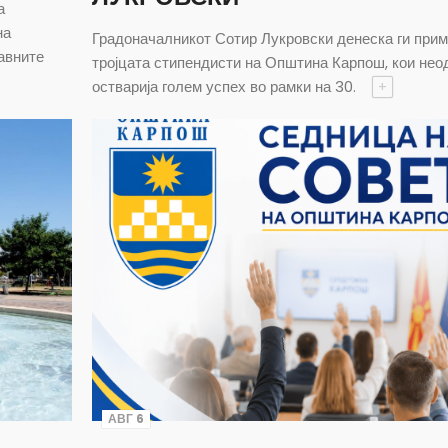
а
на
Градоначалникот Сотир Лукровски денеска ги прим
авните
тројцата стипендисти на Општина Карпош, кои нео
остварија голем успех во рамки на 30.
+
АВГ 6