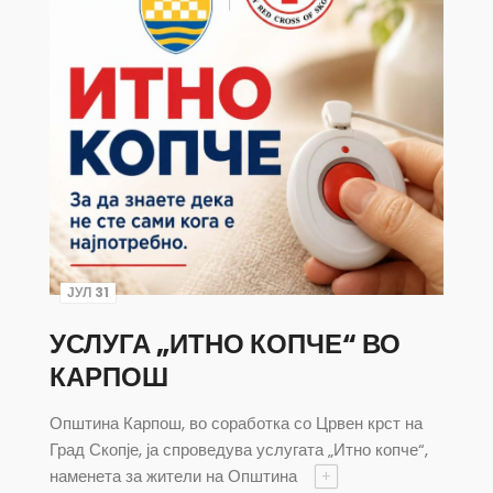
ЈУЛ 31
УСЛУГА „ИТНО КОПЧЕ“ ВО
КАРПОШ
Општина Карпош, во соработка со Црвен крст на
Град Скопје, ја спроведува услугата „Итно копче“,
наменета за жители на Општина
+