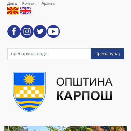
Дома
Контакт
Архива
Пребарувај