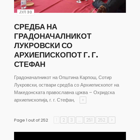
ЈУЛ 30
СРЕДБА НА
ГРАДОНАЧАЛНИКОТ
ЛУКРОВСКИ СО
АРХИЕПИСКОПОТ Г. Г.
СТЕФАН
Градоначалникот на Општина Карпош, Сотир
Лукровски, оствари средба со Архиепископот на
Македонската православна црква – Охридска
архиепископија, г. г. Стефан,
+
1
2
3
…
251
252
>
Page 1 out of 252