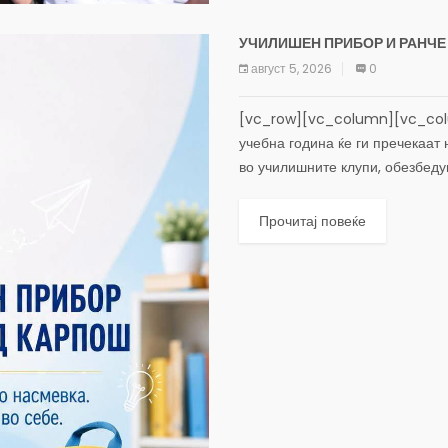
УЧИЛИШЕН ПРИБОР И РАНЧЕ
август 5, 2026
0
[vc_row][vc_column][vc_colu
учебна година ќе ги пречекаат 
во училишните клупи, обезбеду
Прочитај повеќе