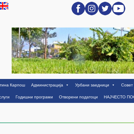
тина Карпош
Администрација
Урбани заедници
Совет
слуги
Годишни програми
Отворени податоци
НАЈЧЕСТО П