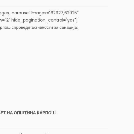
ges_carousel images="62927,62925"
ew="2" hide_pagination_control="yes"]
ош спроведе активности за санација,
ување на фонтаните на својата територија, со цел
 безбедна и ефикасна работа во текот...
ВЕТ НА ОПШТИНА КАРПОШ