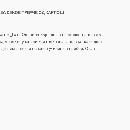
 ЗА СЕКОЕ ПРВАЧЕ ОД КАРПОШ
mn_text]Општина Карпош на почетокот на новата
најмладите ученици кои годинава за првпат ќе седнат
вајќи им ранче и основен училишен прибор. Оваа...