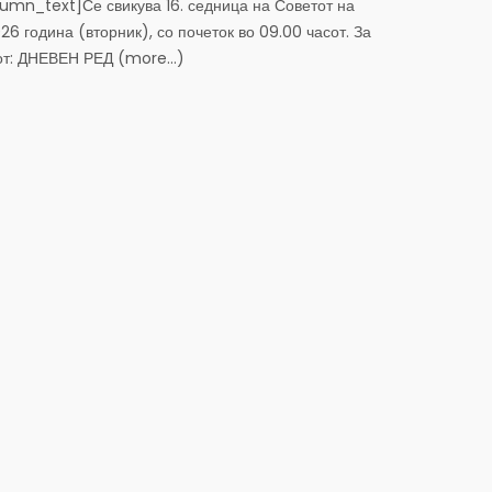
mn_text]Се свикува 16. седница на Советот на
26 година (вторник), со почеток во 09.00 часот. За
иот: ДНЕВЕН РЕД (more…)