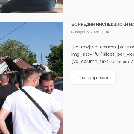
ВОНРЕДНИ ИНСПЕКЦИСКИ НА
август 5, 2026
0
[vc_row][vc_column][vc_ima
img_size="full" slides_per_vi
[vc_column_text] Секторот Ин
полициски службеници на Поли
инспекциски надзори во УЗ Злок
Прочитај повеќе