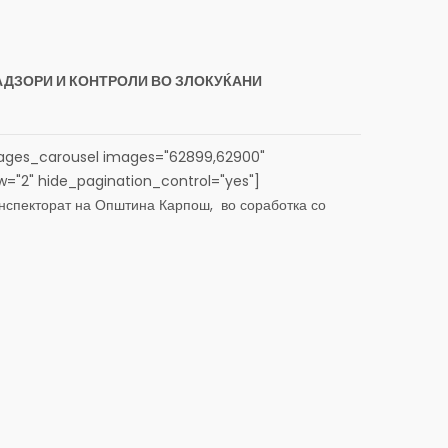
ДЗОРИ И КОНТРОЛИ ВО ЗЛОКУЌАНИ
ges_carousel images="62899,62900"
ew="2" hide_pagination_control="yes"]
спекторат на Општина Карпош, во соработка со
циска станица Карпош, спроведе вонредни
уќани. Во фокус на контролите беа...