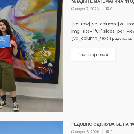
МЛАДИТЕ МАТЕМАТИЧАРИ ОД
август 7, 2026
0
[vc_row][vc_column][vc_ima
img_size="full" slides_per_vi
[vc_column_text]Градоначални
стипендисти на Општина Карпош
30. Јуниорска балканска матем
Прочитај повеќе
РЕДОВНО ОДРЖУВАЊЕ НА Ф
август 6, 2026
0