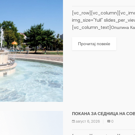
[vc_row][vc_column][vc_ima
img_size="full" slides_per_vi
[vc_column_text]Општина Карп
реконструкција и редовно одрж
обезбедување нивна непречена,
Прочитај повеќе
ПОКАНА ЗА СЕДНИЦА НА СО
август 6, 2026
0