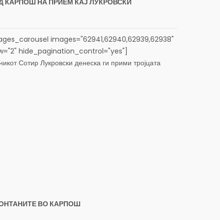
 КАРПОШ НА ПРИЕМ КАЈ ЛУКРОВСКИ
ges_carousel images="62941,62940,62939,62938"
ew="2" hide_pagination_control="yes"]
кот Сотир Лукровски денеска ги прими тројцата
, кои неодамна остварија голем успех во рамки на
атичка олимпијада (JBMO 2026),...
ОНТАНИТЕ ВО КАРПОШ