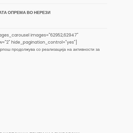
АТА ОПРЕМА ВО НЕРЕЗИ
ges_carousel images="62952,62947"
ew="2" hide_pagination_control="yes"]
пош продолжува со реализација на активности за
е на урбаната опрема на детските игралиште и на
торија. (more…)