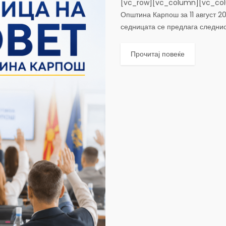
[vc_row][vc_column][vc_colu
Општина Карпош за 11 август 20
седницата се предлага следн
Прочитај повеќе