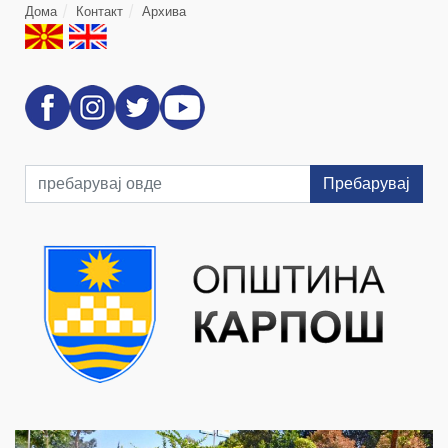
Дома
Контакт
Архива
Пребарувај