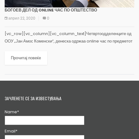
БОГОЕВ ДЕЛ ОД ONLINE ЧАС ПО ОПШТЕСТВО
април 22, 2020
0
[vc_row][vc_column][vc_column_text]Четвртоодделенците од
ООУ „Јан Амос Коменски“, денеска одржаа online час по предметот
Општество, на кој учествуваше и градоначалникот на Општина
Карпош, Стефан Богоев. (more…)
Прочитај повеќе
ЗАЧЛЕНЕТЕ СЕ ЗА ИЗВЕСТУВАЊА
Name*
Email*