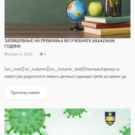
ЗАПИШУВАЊЕ НА ПРВАЧИЊА ВО УЧЕБНАТА 2024/2025
ГОДИНА
април 4, 2024
0
[vc_row][vc_column][vc_column_text]Општина Карпош ги
известува родителите чиишто дечиња годинава треба за првпат да
тргнат на училиште, дека во текот на месец мај ќе започне уписот на
првоодделенци со претходно закажани термини...
Прочитај повеќе