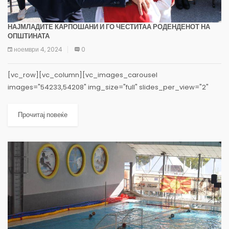
НАЈМЛАДИТЕ КАРПОШАНИ И ГО ЧЕСТИТАА РОДЕНДЕНОТ НА
ОПШТИНАТА
ноември 4, 2024
0
[vc_row][vc_column][vc_images_carousel
images="54233,54208" img_size="full" slides_per_view="2"
hide_pagination_control="yes"][vc_column_text]Дечињата од
градинките и основците од училиштата и ја испратија најубавата
Прочитај повеќе
роденденска честитка на Општина Карпош, која вчера одбележа 48
години од своето постоење. Со преубави...