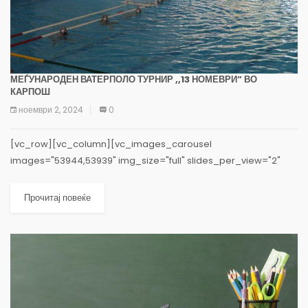
МЕЃУНАРОДЕН ВАТЕРПОЛО ТУРНИР ,,13 НОМЕВРИ” ВО
КАРПОШ
ноември 2, 2024
0
[vc_row][vc_column][vc_images_carousel
images="53944,53939" img_size="full" slides_per_view="2"
hide_pagination_control="yes"][vc_column_text] На базенот
СЦ „Борис Трајковски“, по повод Денот на ослободувањето на
Прочитај повеќе
Скопје, во организација на ВК ,,Вардар ветерани” и со подршка од
Општина Карпош, вчера...