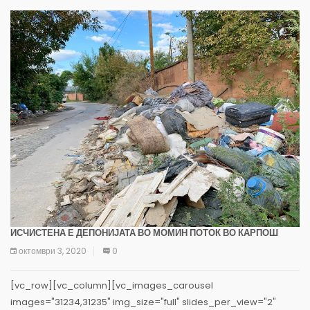
ИСЧИСТЕНА Е ДЕПОНИЈАТА ВО МОМИН ПОТОК ВО КАРПОШ
октомври 3, 2020
0
[vc_row][vc_column][vc_images_carousel
images="31234,31235" img_size="full" slides_per_view="2"