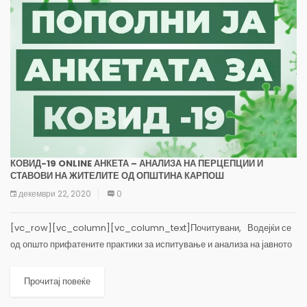
КОВИД-19 ONLINE АНКЕТА – АНАЛИЗА НА ПЕРЦЕПЦИИ И
СТАВОВИ НА ЖИТЕЛИТЕ ОД ОПШТИНА КАРПОШ
декември 22, 2020
0
[vc_row][vc_column][vc_column_text]Почитувани, Водејќи се
од општо прифатените практики за испитување и анализа на јавното
мислење и перцепии за актуелни прашања и теми, Ве молиме да
одвоите 3 минити од вашето...
Прочитај повеќе