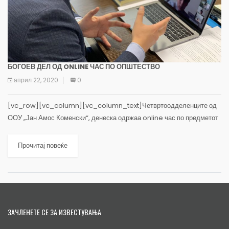
БОГОЕВ ДЕЛ ОД ONLINE ЧАС ПО ОПШТЕСТВО
април 22, 2020
0
[vc_row][vc_column][vc_column_text]Четвртоодделенците од
ООУ „Јан Амос Коменски“, денеска одржаа online час по предметот
Општество, на кој учествуваше и градоначалникот на Општина
Карпош, Стефан Богоев. (more…)
Прочитај повеќе
ЗАЧЛЕНЕТЕ СЕ ЗА ИЗВЕСТУВАЊА