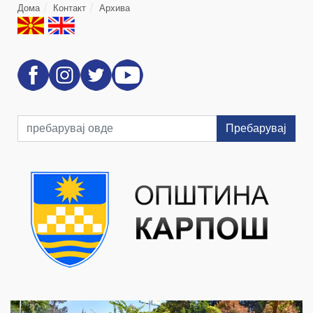
Дома
Контакт
Архива
Пребарувај