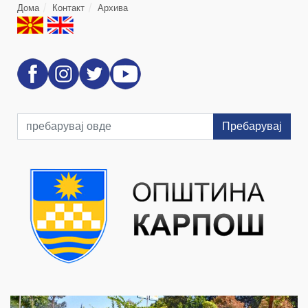
Дома
Контакт
Архива
Пребарувај