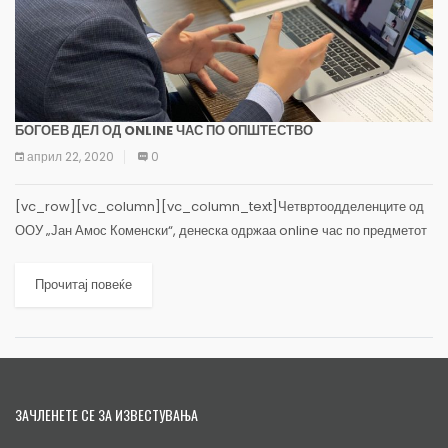
БОГОЕВ ДЕЛ ОД ONLINE ЧАС ПО ОПШТЕСТВО
април 22, 2020
0
[vc_row][vc_column][vc_column_text]Четвртоодделенците од
ООУ „Јан Амос Коменски“, денеска одржаа online час по предметот
Општество, на кој учествуваше и градоначалникот на Општина
Карпош, Стефан Богоев. (more…)
Прочитај повеќе
ЗАЧЛЕНЕТЕ СЕ ЗА ИЗВЕСТУВАЊА