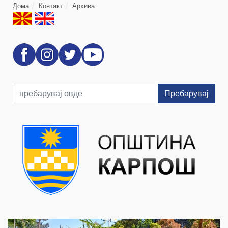
Дома
Контакт
Архива
Пребарувај