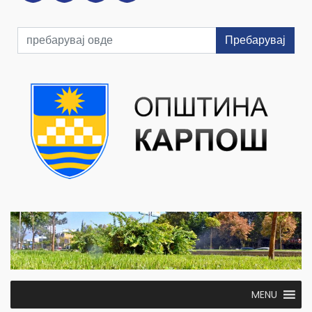
Пребарувај
MENU