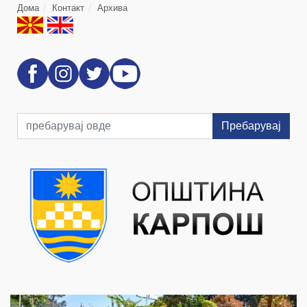
Дома
Контакт
Архива
Пребарувај