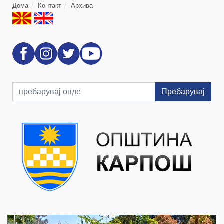
Дома
Контакт
Архива
Пребарувај