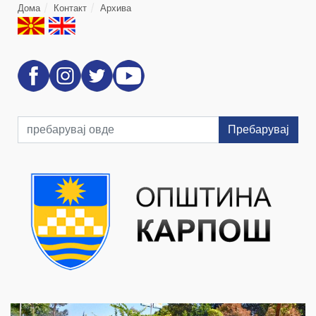
Дома
Контакт
Архива
Пребарувај