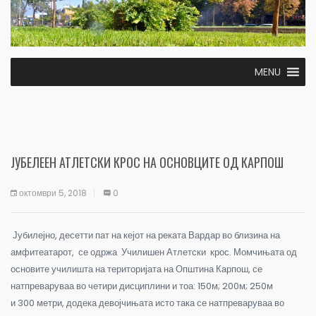
MENU
ЈУБЕЛЕЕН АТЛЕТСКИ КРОС НА ОСНОВЦИТЕ ОД КАРПОШ
октомври 5, 2018
0
Јубилејно, десетти пат на кејот на реката Вардар во близина на
амфитеатарот, се одржа Училишен Атлетски крос. Момчињата од
основите училишта на територијата на Општина Карпош, се
натпреваруваа во четири дисциплини и тоа: 150м
;
200
м
;
250
м
и
300
метри, додека девојчињата исто така се натпреваруваа во