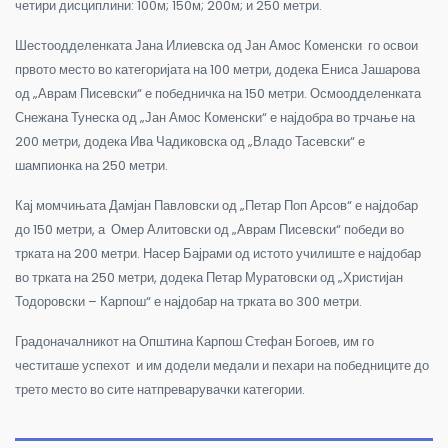
четири дисциплини: 100м
;
150
м
;
200м
;
и 250 метри.
Шестоодделенката Јана Илиевска од Јан Амос Коменски го освои
првото место во категоријата на 100 метри, додека Ениса Јашарова
од „Аврам Писевски“ е победничка на 150 метри. Осмоодделенката
Снежана Тунеска од „Јан Амос Коменски“ е најдобра во трчање на
200 метри, додека Ива Чадиковска од „Владо Тасевски“ е
шампионка на 250 метри.
Кај момчињата Дамјан Павловски од „Петар Поп Арсов“ е најдобар
до 150 метри, а Омер Алитовски од „Аврам Писевски“ победи во
трката на 200 метри. Насер Бајрами од истото училиште е најдобар
во трката на 250 метри, додека Петар Муратовски од „Христијан
Тодоровски – Карпош“ е најдобар на трката во 300 метри.
Градоначалникот на Општина Карпош Стефан Богоев, им го
честиташе успехот и им додели медали и пехари на победниците до
трето место во сите натпреварувачки категории.