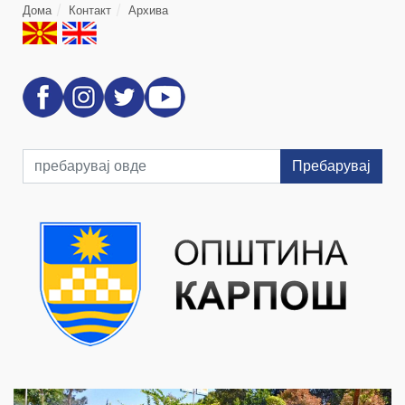
Дома
Контакт
Архива
Пребарувај