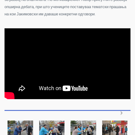
опширна дебата, при што учениците поставуваа тематски прашања
на кои Јакимовски им даваше конкретни одговори.