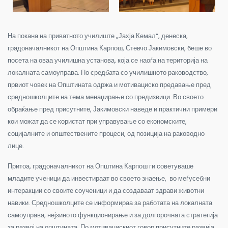
На покана на приватното училиште „Јахја Кемал“, денеска,
градоначалникот на Општина Карпош, Стевчо Јакимовски, беше во
посета на оваа училишна установа, која се наоѓа на територија на
локалната самоуправа. По средбата со училишното раководство,
првиот човек на Општината одржа и мотивациско предавање пред
средношколците на тема менаџирање со предизвици. Во своето
обраќање пред прису
тните, Јакимовски наведе и практични примери
кои можат да се користат при управување со економските,
социјалните и општествените процеси, од позиција на раководно
лице.
Притоа, градоначалникот на Општина Карпош ги советуваше
младите ученици да инвестираат во своето знаење, во меѓусебни
интеракции со своите соученици и да создаваат здрави животни
навики. Средношколците се информираа за работата на локалната
самоуправа, нејзиното функционирање и за долгорочната стратегија
за развој на општината. По мотивацискиот говор присутните развија