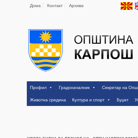
Дома
Контакт
Архива
Профил
Градоначалник
Секретар на Опш
Животна средина
Култура и спорт
Буџет
У