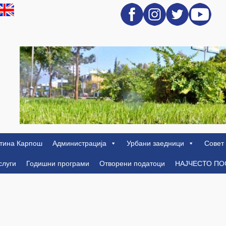
тина Карпош
Администрација
Урбани заедници
Совет
слуги
Годишни програми
Отворени податоци
НАЈЧЕСТО П