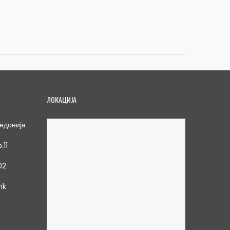
ЛОКАЦИЈА
едонија
.11
02
mk