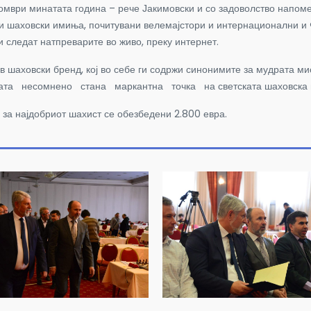
томври минатата година – рече Јакимовски и со задоволство напом
вни шаховски имиња, почитувани велемајстори и интернационални и
и следат натпреварите во живо, преку интернет.
ив шаховски бренд, кој во себе ги содржи синонимите за мудрат
ата несомнено стана маркантна точка на светската шаховска 
 за најдобриот шахист се обезбедени 2.800 евра.