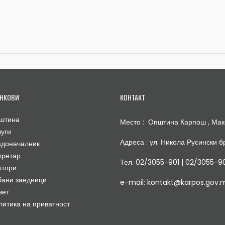
НКОВИ
КОНТАКТ
штина
Место : Општина Карпош , Мак
луги
Адреса : ул. Никола Русински бр
адоначалник
кретар
Тел. 02/3055-901 | 02/3055-9
ктори
бани заедници
e-mail: kontakt@karpos.gov.
вет
литика на приватност