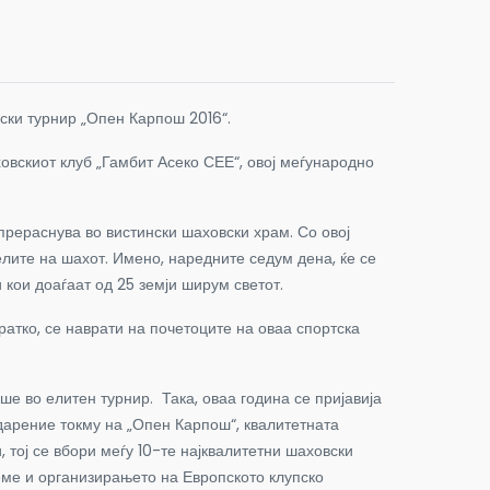
ски турнир „Опен Карпош 2016“.
овскиот клуб „Гамбит Асеко СЕЕ“, овој меѓународно
прераснува во вистински шаховски храм. Со овој
лите на шахот. Имено, наредните седум дена, ќе се
кои доаѓаат од 25 земји ширум светот.
ко, се наврати на почетоците на оваа спортска
ше во елитен турнир. Така, оваа година се пријавија
одарение токму на „Опен Карпош“, квалитетната
 тој се вбори меѓу 10-те најквалитетни шаховски
еме и организирањето на Европското клупско