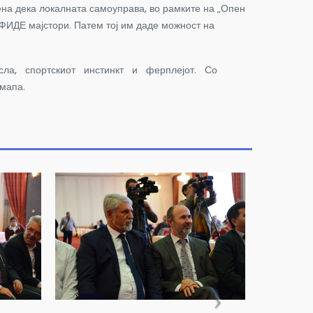
ена дека локалната самоуправа, во рамките на „Опен
 ФИДЕ мајстори. Патем тој им даде можност на
а мисла, спортскиот инстинкт и ферплејот. Со
мапа.