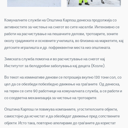
Комуналните служби на Општина Карпош денеска продолжија со
активностите за чистење на снегот во сите населби. Интензивно се
работи на расчистување на пешачките делови, тротоарите, зоните
околу градинките и основните училишта, во близина на маркетите, кај
детските игралишта и др. пофреквентни места низ општината.
Зимската служба помогна и во расчистување на снегот кај
Институтот за белодробни заболувања кај децата (Козле).
Во текот на изминативе денови се потрошија вкупно 130 тони сол, со
цел да се обезбеди побезбедно движење на граѓаните. Од денеска,
на терен се сите 90 работници на комуналната служба, а се работи и
со соодветна механизација за чистење на тротоарите.
Општина Карпош ги повикува компаниите, угостителските објекти,
самостојно да исчистат и да обезбедат движење пред сопствените
објекти. Исто така, повторно апелираме до граѓаните да користат