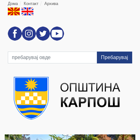
Дома
Контакт
Архива
Пребарувај