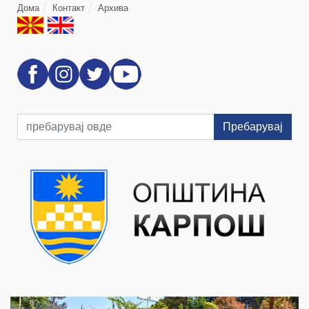
Дома
Контакт
Архива
Пребарувај