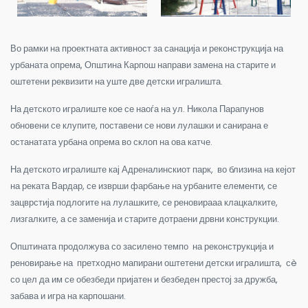
Во рамки на проектната активност за санација и реконструкција на
урбаната опрема, Општина Карпош направи замена на старите и
оштетени реквизити на уште две детски игралишта.
На детското игралиште кое се наоѓа на ул. Никола Парапунов
обновени се клупите, поставени се нови лулашки и санирана е
останатата урбана опрема во склоп на ова катче.
На детското игралиште кај Адреналинскиот парк, во близина на кејот
на реката Вардар, се изврши фарбање на урбаните елементи, се
зацврстија подлогите на лулашките, се реновирааа клацкалките,
лизгалките, а се заменија и старите дотраени дрвни конструкции.
Општината продолжува со засилено темпо на реконструкција и
реновирање на претходно мапирани оштетени детски игралишта, сè
со цел да им се обезбеди пријатен и безбеден престој за дружба,
забава и игра на карпошани.