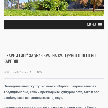
MENU
,, ХАРЕ И ГИШ“ ЗА УБАВ КРАЈ НА КУЛТУРНОТО ЛЕТО ВО
КАРПОШ
септември 3, 2016
0
Овогодинешното културно лето во Карпош заврши вечерва.
Традиционално, како и претходните културни лета, така и ова
изобилуваше со настани за сечиј вкус.
Карпошани уживаа во музиката на нашата поп ѕвезда Елена