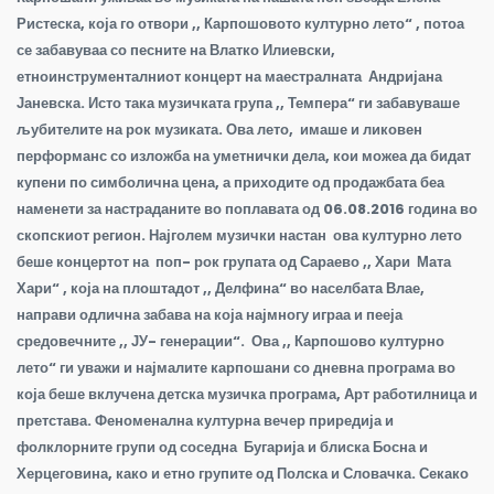
Ристеска, која го отвори ,, Карпошовото културно лето“ , потоа
се забавуваа со песните на Влатко Илиевски,
етноинструменталниот концерт на маестралната Андријана
Јаневска. Исто така музичката група ,, Темпера“ ги забавуваше
љубителите на рок музиката. Ова лето, имаше и ликовен
перформанс со изложба на уметнички дела, кои можеа да бидат
купени по симболична цена, а приходите од продажбата беа
наменети за настраданите во поплавата од 06.08.2016 година во
скопскиот регион. Најголем музички настан ова културно лето
беше концертот на поп- рок групата од Сараево ,, Хари Мата
Хари“ , која на плоштадот ,, Делфина“ во населбата Влае,
направи одлична забава на која најмногу играа и пееја
средовечните ,, ЈУ- генерации“. Ова ,, Карпошово културно
лето“ ги уважи и најмалите карпошани со дневна програма во
која беше вклучена детска музичка програма, Арт работилница и
претстава. Феноменална културна вечер приредија и
фолклорните групи од соседна Бугарија и блиска Босна и
Херцеговина, како и етно групите од Полска и Словачка. Секако