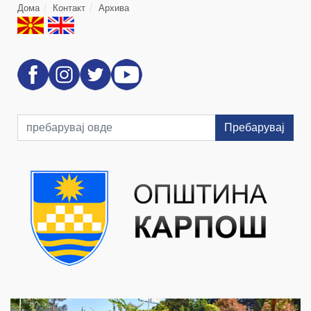
Дома
Контакт
Архива
Пребарувај