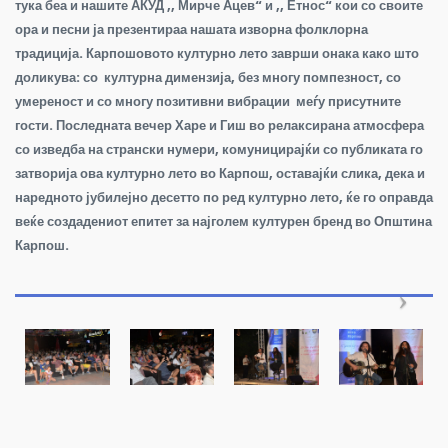
тука беа и нашите АКУД ,, Мирче Ацев“ и ,, Етнос“ кои со своите
ора и песни ја презентираа нашата изворна фолклорна
традиција. Карпошовото културно лето заврши онака како што
доликува: со културна димензија, без многу помпезност, со
умереност и со многу позитивни вибрации меѓу присутните
гости. Последната вечер Харе и Гиш во релаксирана атмосфера
со изведба на странски нумери, комуницирајќи со публиката го
затворија ова културно лето во Карпош, оставајќи слика, дека и
наредното јубилејно десетто по ред културно лето, ќе го оправда
веќе создадениот епитет за најголем културен бренд во Општина
Карпош.