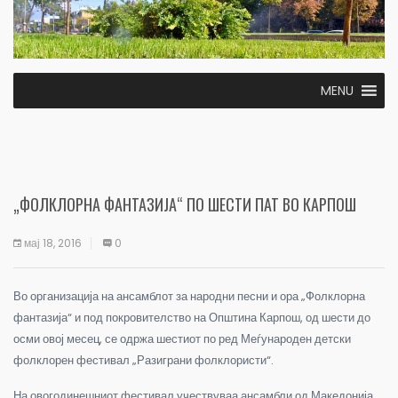
MENU
„ФОЛКЛОРНА ФАНТАЗИЈА“ ПО ШЕСТИ ПАТ ВО КАРПОШ
мај 18, 2016
0
Во организација на ансамблот за народни песни и ора „Фолклорна
фантазија“ и под покровителство на Општина Карпош, од шести до
осми овој месец, се одржа шестиот по ред Меѓународен детски
фолклорен фестивал „Разиграни фолклористи“.
На овогодинешниот фестивал учествуваа ансамбли од Македонија