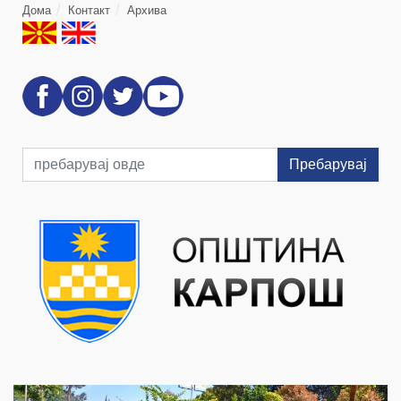
Дома
Контакт
Архива
Пребарувај