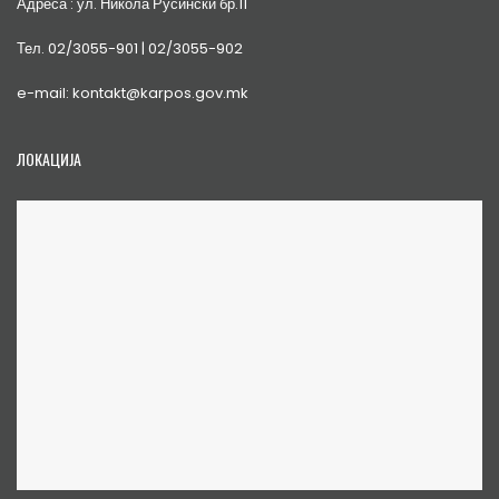
Адреса : ул. Никола Русински бр.11
Тел. 02/3055-901 | 02/3055-902
e-mail: kontakt@karpos.gov.mk
ЛОКАЦИЈА