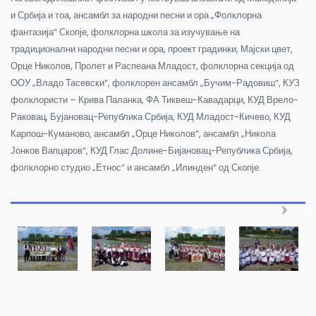
и Србија и тоа, ансамбл за народни песни и ора „Фолклорна
фантазија“ Скопје, фолклорна школа за изучување на
традиционални народни песни и ора, проект градинки, Мајски цвет,
Орце Николов, Пролет и Распеана Младост, фолклорна секција од
ООУ „Владо Тасевски“, фолклорен ансамбл „Бучим-Радовиш“, КУЗ
фолклористи – Крива Паланка, ФА Тиквеш-Кавадарци, КУД Врело-
Раковац, Бујановац-Република Србија, КУД Младост-Кичево, КУД
Карпош-Куманово, ансамбл „Орце Николов“, ансамбл „Никола
Јонков Вапцаров“, КУД Глас Долине-Бијановац-Република Србија,
фолклорно студио „Етнос“ и ансамбл „Илинден“ од Скопје.