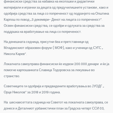
финансиски средства за набавка на еколошки и дидактички
материјали и играчки за децата од предучилишните установи , како и
одобрија средства за лица со попреченост од подрачјето на Општина
Карпош по повод „3 декември- Денот на лицата со попреченост“.
Освен финансиски средства, се одобри и одлуката за средства за
поддршка на вработување на лица со попреченост.
На денешната седница, присутни беа и претставници од
Младинскиот образовен форум ( МОФ), како и ученици од СУГС „
Никола Карев“.
Локалната самоуправа финансиски ќе издвои 200.000 денари и ќе ја
помогне карпошанката Славица Тодоровска за лекување во
странство.
Советниците ги одобрија и предвидените вработувања во ЈУОДГ „
Орце Николов“ за 2018 и 2019 година.
На шеснаесеттата седница на Советот на локалната самоуправа, се
донесе и Деталниот урбанистички план за Градска четврт ССИ 03,