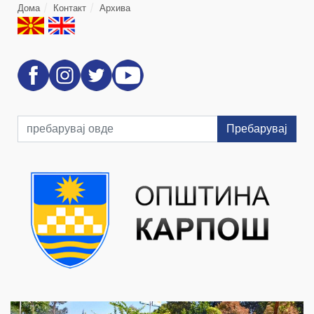
Дома
Контакт
Архива
Пребарувај