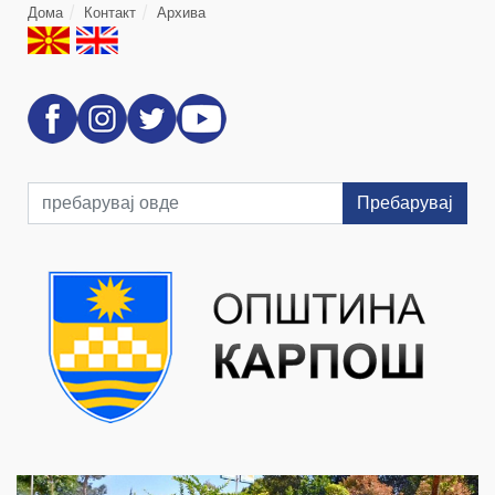
Дома
Контакт
Архива
Пребарувај