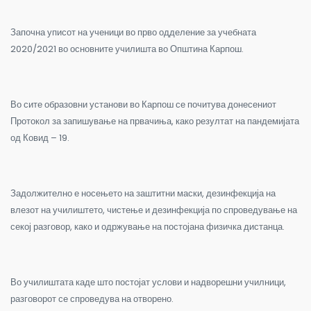
Започна уписот на ученици во прво одделение за учебната
2020/2021 во основните училишта во Општина Карпош.
Во сите образовни установи во Карпош се почитува донесениот
Протокол за запишување на првачиња, како резултат на пандемијата
од Ковид – 19.
Задолжително е носењето на заштитни маски, дезинфекција на
влезот на училиштето, чистење и дезинфекција по спроведување на
секој разговор, како и одржување на постојана физичка дистанца.
Во училиштата каде што постојат услови и надворешни училници,
разговорот се спроведува на отворено.