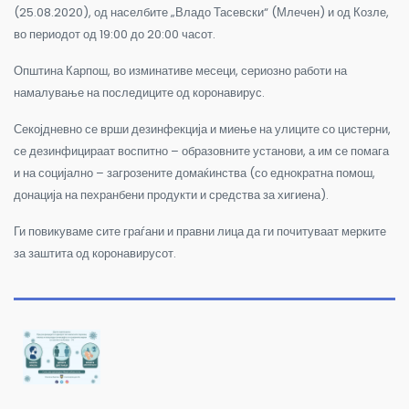
(25.08.2020), од населбите „Владо Тасевски“ (Млечен) и од Козле,
во периодот од 19:00 до 20:00 часот.
Општина Карпош, во изминативе месеци, сериозно работи на
намалување на последиците од коронавирус.
Секојдневно се врши дезинфекција и миење на улиците со цистерни,
се дезинфицираат воспитно – образовните установи, а им се помага
и на социјално – загрозените домаќинства (со еднократна помош,
донација на пехранбени продукти и средства за хигиена).
Ги повикуваме сите граѓани и правни лица да ги почитуваат мерките
за заштита од коронавирусот.