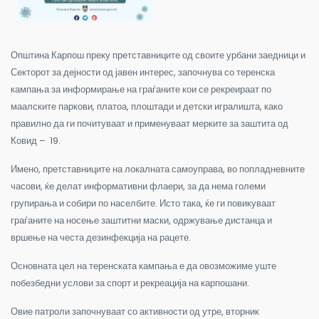
Општина Карпош преку претставниците од своите урбани заедници и
Секторот за дејности од јавен интерес, започнува со теренска
кампања за информирање на граѓаните кои се рекреираат по
маалските паркови, платоа, плоштади и детски игралишта, како
правилно да ги почитуваат и применуваат мерките за заштита од
Ковид – 19.
Имено, претставниците на локалната самоуправа, во попладневните
часови, ќе делат информативни флаери, за да нема големи
групирања и собири по населбите. Исто така, ќе ги повикуваат
граѓаните на носење заштитни маски, одржување дистанца и
вршење на честа дезинфекција на рацете.
Основната цел на теренската кампања е да овозможиме уште
побезбедни услови за спорт и рекреација на карпошани.
Овие патроли започнуваат со активности од утре, вторник