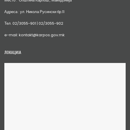
Место : Општина Карпош , Македонија
Адреса : ул. Никола Русински бр.11
Тел. 02/3055-901 | 02/3055-902
e-mail: kontakt@karpos.gov.mk
ЛОКАЦИЈА