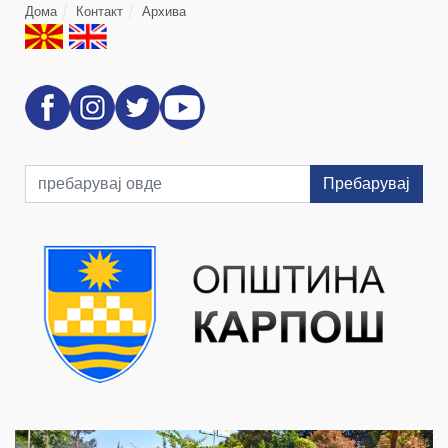
Дома
Контакт
Архива
Пребарувај