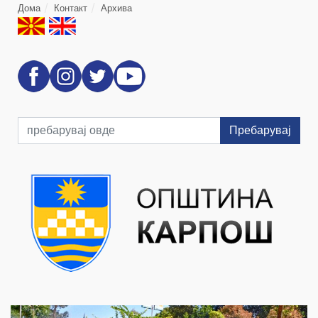
Дома
Контакт
Архива
Пребарувај