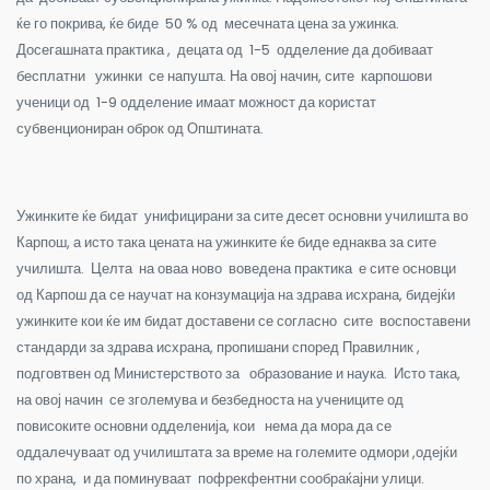
ќе го покрива, ќе биде 50 % од месечната цена за ужинка.
Досегашната практика , децата од 1-5 одделение да добиваат
бесплатни ужинки се напушта. На овој начин, сите карпошови
ученици од 1-9 одделение имаат можност да користат
субвенциониран оброк од Општината.
Ужинките ќе бидат унифицирани за сите десет основни училишта во
Карпош, а исто така цената на ужинките ќе биде еднаква за сите
училишта. Целта на оваа ново воведена практика е сите основци
од Карпош да се научат на конзумација на здрава исхрана, бидејќи
ужинките кои ќе им бидат доставени се согласно сите воспоставени
стандарди за здрава исхрана, пропишани според Правилник ,
подговтвен од Министерството за образование и наука. Исто така,
на овој начин се зголемува и безбедноста на учениците од
повисоките основни одделенија, кои нема да мора да се
оддалечуваат од училиштата за време на големите одмори ,одејќи
по храна, и да поминуваат пофрекфентни сообраќајни улици.