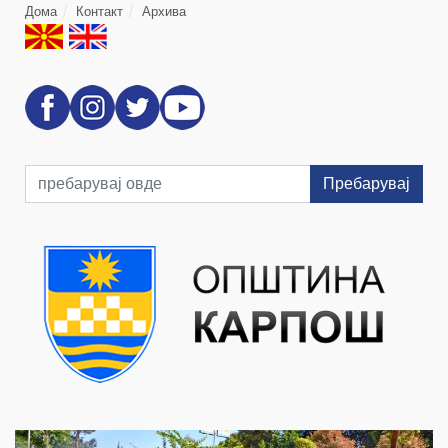
Дома
Контакт
Архива
Пребарувај