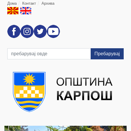
Дома
Контакт
Архива
Пребарувај