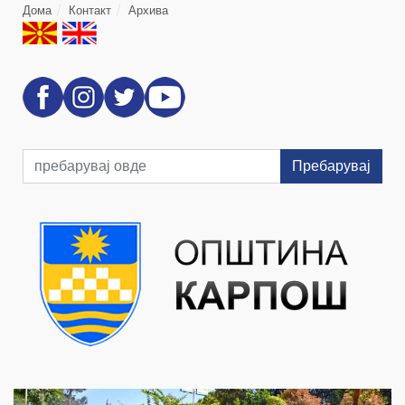
Дома
Контакт
Архива
Пребарувај