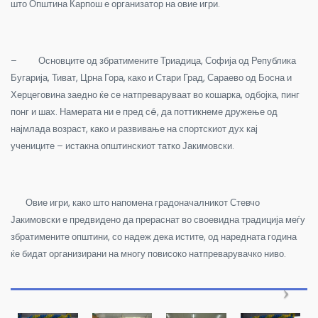
што Општина Карпош е организатор на овие игри.
– Основците од збратимените Триадица, Софија од Република
Бугарија, Тиват, Црна Гора, како и Стари Град, Сараево од Босна и
Херцеговина заедно ќе се натпреваруваат во кошарка, одбојка, пинг
понг и шах. Намерата ни е пред сé, да поттикнеме дружење од
најмлада возраст, како и развивање на спортскиот дух кај
учениците – истакна општинскиот татко Јакимовски.
Овие игри, како што напомена градоначалникот Стевчо
Јакимовски е предвидено да прераснат во своевидна традиција меѓу
збратимените општини, со надеж дека истите, од наредната година
ќе бидат организирани на многу повисоко натпреварувачко ниво.