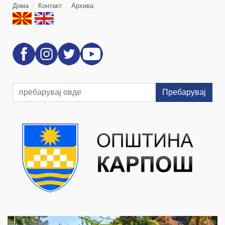
Дома
Контакт
Архива
Пребарувај