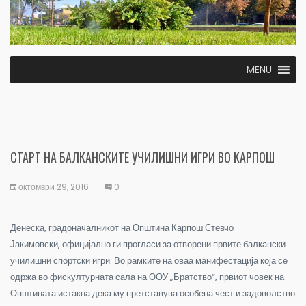
MENU
СТАРТ НА БАЛКАНСКИТЕ УЧИЛИШНИ ИГРИ ВО КАРПОШ
октомври 29, 2016
0
Денеска, градоначалникот на Општина Карпош Стевчо
Јакимовски, официјално ги прогласи за отворени првите балкански
училишни спортски игри. Во рамките на оваа манифестација која се
одржа во фискултурната сала на ООУ „Братство“, првиот човек на
Општината истакна дека му претставува особена чест и задоволство