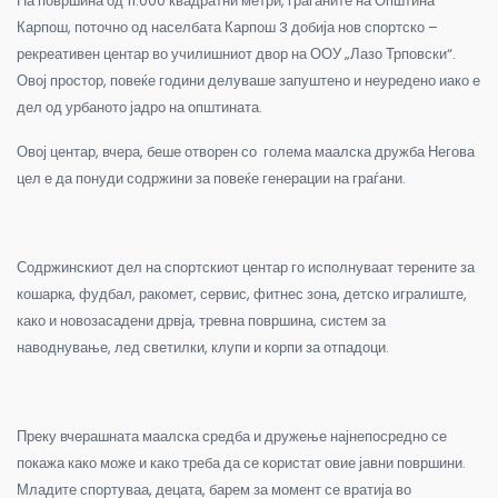
На површина од 11.000 квадратни метри, граѓаните на Општина
Карпош, поточно од населбата Карпош 3 добија нов спортско –
рекреативен центар во училишниот двор на ООУ „Лазо Трповски“.
Овој простор, повеќе години делуваше запуштено и неуредено иако е
дел од урбаното јадро на општината.
Овој центар, вчера, беше отворен со голема маалска дружба Негова
цел е да понуди содржини за повеќе генерации на граѓани.
Содржинскиот дел на спортскиот центар го исполнуваат терените за
кошарка, фудбал, ракомет, сервис, фитнес зона, детско игралиште,
како и новозасадени дрвја, тревна површина, систем за
наводнување, лед светилки, клупи и корпи за отпадоци.
Преку вчерашната маалска средба и дружење најнепосредно се
покажа како може и како треба да се користат овие јавни површини.
Младите спортуваа, децата, барем за момент се вратија во