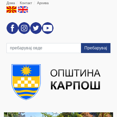
Дома
Контакт
Архива
Пребарувај