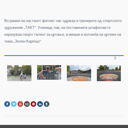
Во рамки на настанот фитнес час одржаа и тренерите од спортското
здружение „ТАКТ“. Ученици, пак, на поставените штафелаи го
изразуваа својот талент за цртање, а имаше и изложба на цртежи на
тема „Зелен Карпош“.