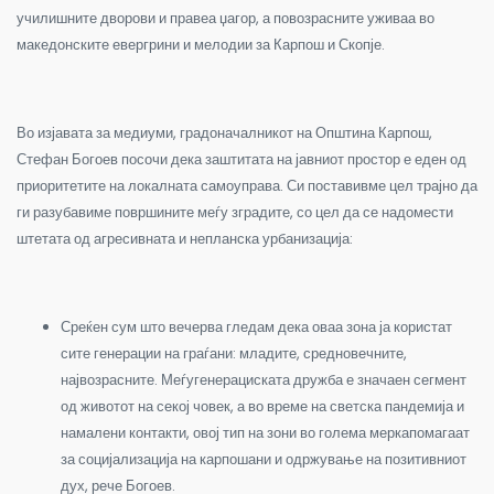
училишните дворови и правеа џагор, а повозрасните уживаа во
македонските евергрини и мелодии за Карпош и Скопје.
Во изјавата за медиуми, градоначалникот на Општина Карпош,
Стефан Богоев посочи дека заштитата на јавниот простор е еден од
приоритетите на локалната самоуправа. Си поставивме цел трајно да
ги разубавиме површините меѓу зградите, со цел да се надомести
штетата од агресивната и непланска урбанизација:
Среќен сум што вечерва гледам дека оваа зона ја користат
сите генерации на граѓани: младите, средновечните,
највозрасните. Меѓугенерациската дружба е значаен сегмент
од животот на секој човек, а во време на светска пандемија и
намалени контакти, овој тип на зони во голема меркапомагаат
за социјализација на карпошани и одржување на позитивниот
дух, рече Богоев.