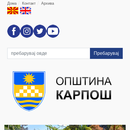
Дома
Контакт
Архива
Пребарувај