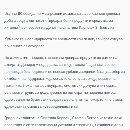
Вкупно 110 социјално – загрозени домаќинства во Карпош денеска
добија социјални пакети (прехранбени продукти и средства за
хигиена), во пресрет на Денот на Општина Карпош- 3 Ноември.
Хуманоста и солидарноста се вредности кои ги негува и практикува
локалната самоуправа.
Во изминатиот период, карпошани донираа продукти во рамки на
акцијата „Донирај – подај рака, за твојот сосед“, а денеска овие
производи беа поделени во повеќе урбани заедници. Станува збор за
симболична поддршка, која сепак го олеснува секојдневието на
граѓаните. Локалната самоуправа системски делува и ги помага
ранливите групи, со доделување на еднократна парична помош,
одвојување на буџетсаки средства во случај на пожар или поплава,
еднократна помош за новороденчиња и сл.
Градоначалникот на Општина Карпош, Стефан Богоев истакна дека
оваа година сите талентирани ученици и спортисти, независно дали