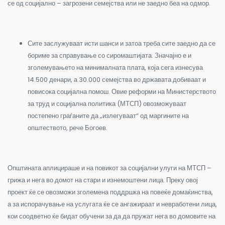
се од социјално – загрозени семејства или не заедно беа на одмор.
Сите заслужуваат исти шанси и затоа треба сите заедно да се
бориме за справување со сиромаштијата. Значајно е и
зголемувањето на минималната плата, која сега изнесува
14.500 денари, а 30.000 семејства во државата добиваат и
повисока социјална помош. Овие реформи на Министерството
за труд и социјална политика (МТСП) овозможуваат
постепено граѓаните да „излегуваат“ од маргините на
општеството, рече Богоев.
Општината аплицираше и на повикот за социјални улуги на МТСП –
грижа и нега во домот на стари и изнемоштени лица. Преку овој
проект ќе се овозможи зголемена поддршка на повеќе домаќинства,
а за испорачување на услугата ќе се ангажираат и невработени лица,
кои соодветно ќе бидат обучени за да да пружат нега во домовите на