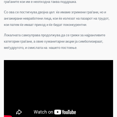
граѓаните кои им е неопходна таква поддршка.
Со ова се постигнува двојна цел: ќе имаме згрижени граѓани, но и
ангажирани невработени лица, кои ќе излезат на пазарот на трудот,
кои патем ќе имаат приход и ќе бидат поконкурентни.
Локалната самоуправа продолжува да се грижи за најранливите
категории граѓани, а овие хуманитарни акции ја симболизираат,
меѓудругото, и смислата на нашето постоење.