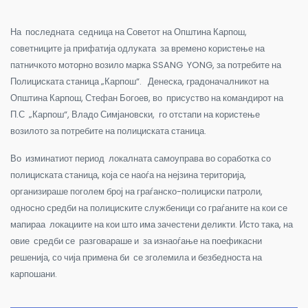
На последната седница на Советот на Општина Карпош,
советниците ја прифатија одлуката за времено користење на
патничкото моторно возило марка
SSANG YONG
, за потребите на
Полициската станица „Карпош“. Денеска, градоначалникот на
Општина Карпош
,
Стефан Богоев, во присуство на командирот на
П.С „Карпош“, Владо Симјановски, го отстапи на користење
возилото за потребите на полициската станица.
Во изминатиот период локалната самоуправа во соработка со
полициската станица, која се наоѓа на нејзина територија,
организираше поголем број на граѓанско-полициски патроли,
односно средби на полициските службеници со граѓаните на кои се
мапираа локациите на кои што има зачестени деликти. Исто така, на
овие средби се разговараше и за изнаоѓање на поефикасни
решенија, со чија примена би се зголемила и безбедноста на
карпошани.