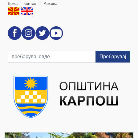
Дома
Контакт
Архива
Пребарувај