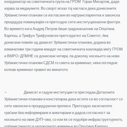
координатор на советничката група на ГРОМ Горан Михајлов, даде
изјава за медиумите.
Во својот исказ тој нагласи дека донесените
Урбанистички планови се изгласани во најтранспарентна и законска
процедура поминувајќи ги претходно сите институционални филтри.
Во времето кога Андреј Петров беше градоначалник на Општина
Карпош, а Трифун Трифуновски претседател на Советот, беа
донесени повеќе од дваесет Урбанистички планови, додека во
изминативе три години мандат на советничката коалиција меѓу ГРОМ
и ВМРО-ДПМНЕ се донесени четири, па доколку носењето на нови
Урбанистички планови СДСМ го смета за криминал, нека погледне
колкав криминал правел во минатото.
–
Дваесет и седум институции ги прегледаа Деталните
Урбанистички планови и констатираа дека истите се во согласност со
сите законски и процедурални прописи. Претходно засегнатите
граѓани беа информирани и анкетирани и дадоа согласност за
носењето на овие ДУП-ови, со кои ќе се подобри инфраструктурното,
урбанистичкото и целокупното живеење во Општина Карпош,