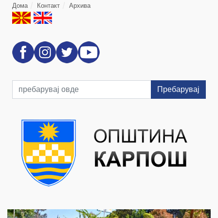
Дома
Контакт
Архива
Пребарувај