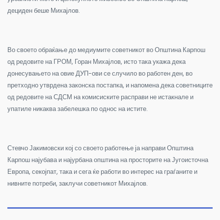
дециден беше Михајлов.
Во своето обраќање до медиумите советникот во Општина Карпош
од редовите на ГРОМ, Горан Михајлов, исто така укажа дека
донесувањето на овие ДУП-ови се случило во работен ден, во
претходно утврдена законска постапка, и напомена дека советниците
од редовите на СДСМ на комисиските расправи не истакнале и
упатиле никаква забелешка по однос на истите.
Стевчо Јакимовски кој со своето работење ја направи Општина
Карпош најубава и најурбана општина на просторите на Југоисточна
Европа, секојпат, така и сега ќе работи во интерес на граѓаните и
нивните потреби, заклучи советникот Михајлов.