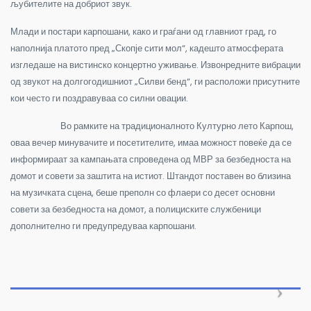
љубителите на добриот звук.
Млади и постари карпошани, како и граѓани од главниот град, го
наполнија платото пред „Скопје сити мол“, кадешто атмосферата
изгледаше на вистинско концертно уживање. Извонредните вибрации
од звукот на долгогодишниот „Силви бенд“, ги расположи присутните
кои често ги поздравуваа со силни овации.
Во рамките на традиционалното Културно лето Карпош,
оваа вечер минувачите и посетителите, имаа можност повеќе да се
информираат за кампањата спроведена од МВР за безбедноста на
домот и совети за заштита на истиот. Штандот поставен во близина
на музичката сцена, беше преполн со флаери со десет основни
совети за безбедноста на домот, а полициските службеници
дополнително ги предупредуваа карпошани.