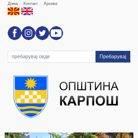
Дома
Контакт
Архива
Пребарувај