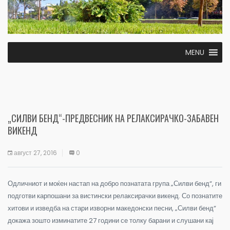
MENU
„СИЛВИ БЕНД“-ПРЕДВЕСНИК НА РЕЛАКСИРАЧКО-ЗАБАВЕН
ВИКЕНД
август 27, 2016
0
Одличниот и моќен настап на добро познатата група „Силви бенд“, ги
подготви карпошани за вистински релаксирачки викенд. Со познатите
хитови и изведба на стари изворни македонски песни, „Силви бенд“
докажа зошто изминатите 27 години се толку барани и слушани кај