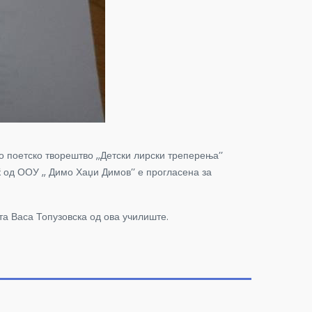
о поетско творештво ,,Детски лирски треперења
’’
ќ од ООУ ,, Димо Хаџи Димов
’’
е прогласена за
та Васа Топузовска
од ова училиште.