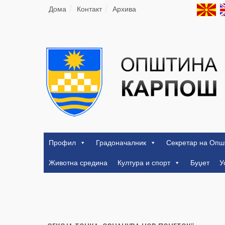
Дома
Контакт
Архива
Профил
Градоначалник
Секретар на Опш
Животна средина
Култура и спорт
Буџет
У