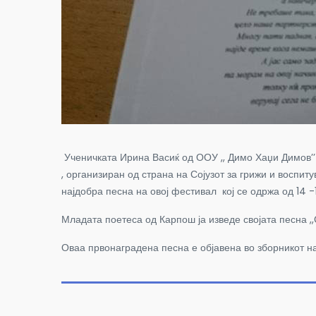
Ученичката Ирина Васиќ од ООУ ,, Димо Хаџи Димов
’’
,
организиран од страна на Сојузот за грижи и воспит
најдобра песна на овој фестивал кој се одржа од 14 -
Младата поетеса од Карпош ја изведе својата песна ,,
Оваа првонаградена песна е објавена во зборникот на