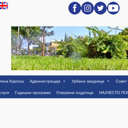
тина Карпош
Администрација
Урбани заедници
Совет
слуги
Годишни програми
Отворени податоци
НАЈЧЕСТО П