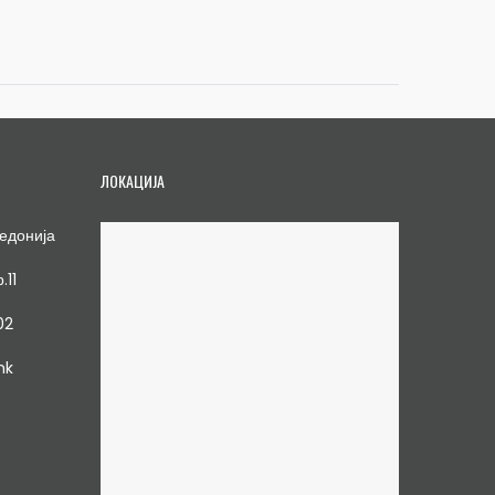
ЛОКАЦИЈА
едонија
.11
02
mk