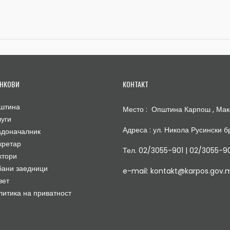
НКОВИ
КОНТАКТ
штина
Место : Општина Карпош , Мак
луги
Адреса : ул. Никола Русински бр
адоначалник
кретар
Тел. 02/3055-901 | 02/3055-9
ктори
бани заедници
e-mail: kontakt@karpos.gov.
вет
литика на приватност