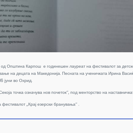
од Општина Карпош
е годинешен лауреат на фестивалот за детск
ување на децата на Македонија. Песната на ученичката Ирина Васи
16 јуни во Охрид.
Секоја точка означува нов почеток
’’,
под менторство на наставничка
 фестивалот ,,Крај езерски бранувања
’’
.