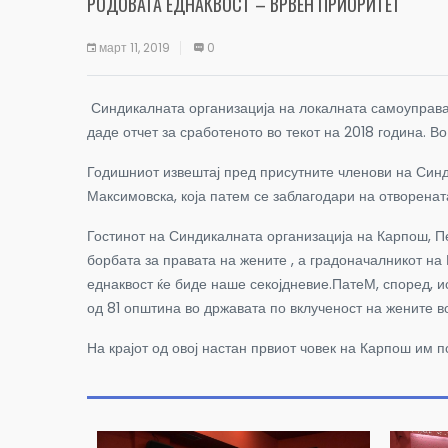
РОДОВАТА ЕДНАКВОСТ – ВРВЕН ПРИОРИТЕТ
март 11, 2019
0
Синдикалната организација на локалната самоуправа 
даде отчет за сработеното во текот на 2018 година. 
Годишниот извештај пред присутните членови на Синд
Максимовска, која патем се заблагодари на отворенат
Гостинот на Синдикалната организација на Карпош, П
борбата за правата на жените , а градоначалникот на
еднаквост ќе биде наше секојдневие.ПатеМ, според, и
од 81 општина во државата по вклученост на жените в
На крајот од овој настан првиот човек на Карпош им п