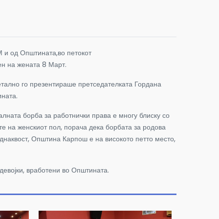
 и од Општината,во петокот
ен на жената 8 Март.
етално го презентираше претседателката Гордана
ината.
лната борба за работнички права е многу блиску со
те на женскиот пол, порача дека борбата за родова
еднаквост, Општина Карпош е на високото петто место,
 девојки, вработени во Општината.