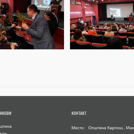
НКОВИ
КОНТАКТ
штина
Место : Општина Карпош , Мак
луги