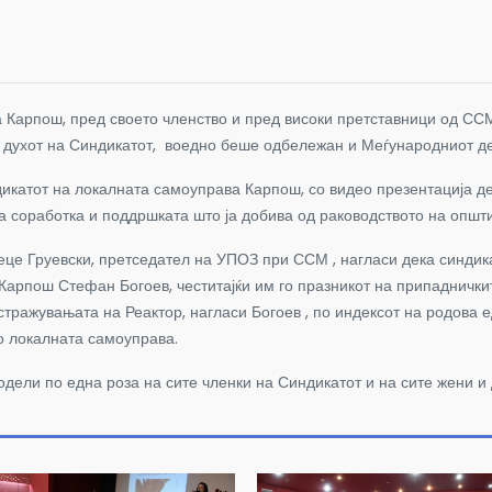
Карпош, пред своето членство и пред високи претставници од ССМ
Во духот на Синдикатот, воедно беше одбележан и Меѓународниот д
икатот на локалната самоуправа Карпош, со видео презентација д
а соработка и поддршката што ја добива од раководството на општ
еце Груевски, претседател на УПОЗ при ССМ , нагласи дека синдика
 Карпош Стефан Богоев, честитајќи им го празникот на припаднички
стражувањата на Реактор, нагласи Богоев , по индексот на родова 
о локалната самоуправа.
одели по една роза на сите членки на Синдикатот и на сите жени и