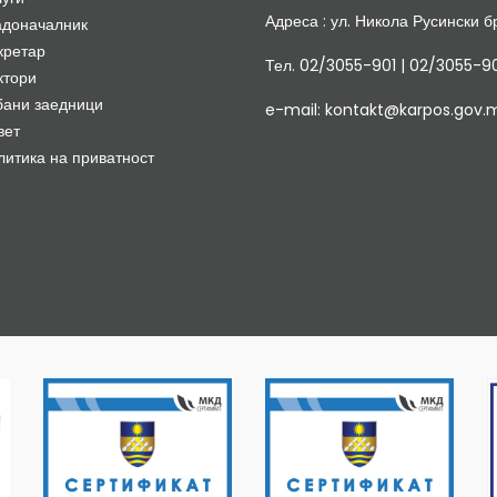
Адреса : ул. Никола Русински бр
адоначалник
кретар
Тел. 02/3055-901 | 02/3055-9
ктори
бани заедници
e-mail: kontakt@karpos.gov.
вет
литика на приватност