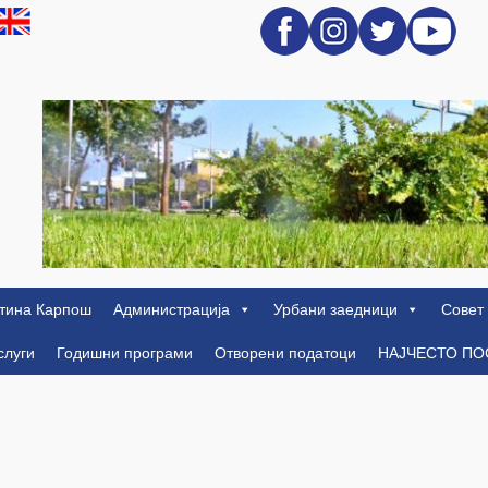
тина Карпош
Администрација
Урбани заедници
Совет
слуги
Годишни програми
Отворени податоци
НАЈЧЕСТО П