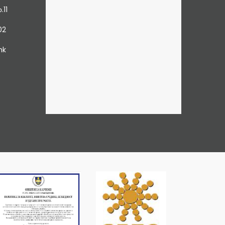
.11
02
mk