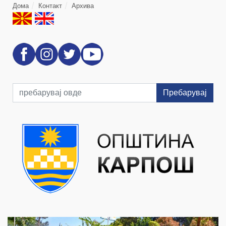
Дома
Контакт
Архива
Пребарувај