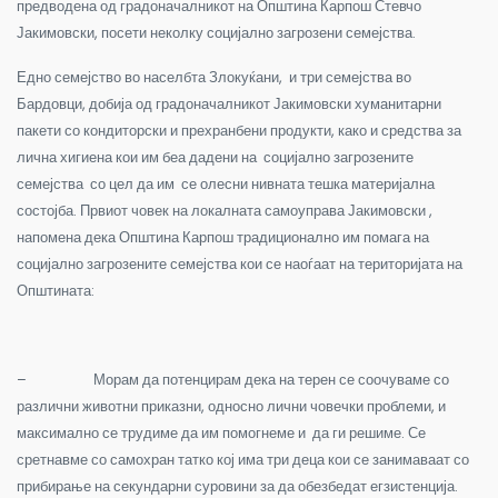
предводена од градоначалникот на Општина Карпош Стевчо
Јакимовски, посети неколку социјално загрозени семејства.
Едно семејство во населбта Злокуќани, и три семејства во
Бардовци, добија од градоначалникот Јакимовски хуманитарни
пакети со кондиторски и прехранбени продукти, како и средства за
лична хигиена кои им беа дадени на социјално загрозените
семејства со цел да им се олесни нивната тешка материјална
состојба. Првиот човек на локалната самоуправа Јакимовски ,
напомена дека Општина Карпош традиционално им помага на
социјално загрозените семејства кои се наоѓаат на територијата на
Општината:
–
Морам да потенцирам дека на терен се соочуваме со
различни животни приказни, односно лични човечки проблеми, и
максимално се трудиме да им помогнеме и да ги решиме. Се
сретнавме со самохран татко кој има три деца кои се занимаваат со
прибирање на секундарни суровини за да обезбедат егзистенција.