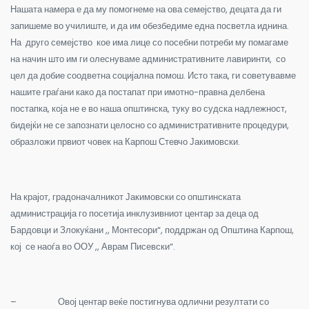
Нашата намера е да му помогнеме на ова семејство, децата да ги
запишеме во училиште, и да им обезбедиме една посветла иднина.
На друго семејство кое има лице со посебни потреби му помагаме
на начин што им ги олеснуваме административните лавиринти, со
цел да добие соодветна социјална помош. Исто така, ги советувавме
нашите граѓани како да постапат при имотно-правна делбена
постапка, која не е во наша општинска, туку во судска надлежност,
бидејќи не се запознати целосно со административните процедури,
образложи првиот човек на Карпош Стевчо Јакимовски.
На крајот, градоначалникот Јакимовски со општинската
администрација го посетија инклузивниот центар за деца од
Бардовци и Злокуќани ,, Монтесори“, поддржан од Општина Карпош,
кој се наоѓа во ООУ ,, Аврам Писевски“.
–
Овој центар веќе постигнува одлични резултати со