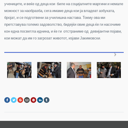
учениците, и веќе од деца кои биле на социјалните маргини и немале
можност за наобразба, сега имаме деца кои ја владеат азбуката,
бројат, и се подготвени за училишна настава. Токму ова ми
претставува големо задоволство, бидејќи овие деца ќе ги насочиме
кон една посветла иднина, и ќе ги отстраниме од девијантни појави,
кои можат да им го загрозат животот, изјави Јакимовски.