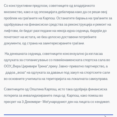
Со конструктивни предлози, советниците од владејачкото
мнозинство, како и од опозицијата дебатираа како да се реши овој
проблем на граѓаните на Карпош. Останатите барања на граѓаните за
одобрување на финансиски средства за реконструкција и ремонт на
лифтови, ќе бидат разгледани на некоја идна седница, бидејќи до
почетокот на истата, не беа целосно доставени потребните
документи, од страна на заинтересираните граѓани.
На денешната седница, советниците консензуално ја изгласаа
одлуката за стопанисување со повеќенаменската спортска сала во
ООУ,,Вера Циривири Трена“,преку Јавно-приватно партнерство, а
дадоа ,,воза“ на одлуката за давање под закуп на спортските сали
во основните училишта на територијата на локалната самоуправа.
Советниците од Општина Карпош, исто така одобрија финансиска
поткрепа за инвалидизираните лица од Карпош, како помош во
пресрет на 3 Декември- Меѓународниот ден на лицата со хендикеп.