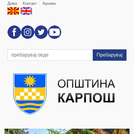
Дома
Контакт
Архива
Пребарувај