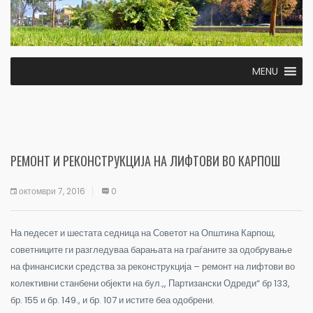
MENU
РЕМОНТ И РЕКОНСТРУКЦИЈА НА ЛИФТОВИ ВО КАРПОШ
октомври 7, 2016
0
На педесет и шестата седница на Советот на Општина Карпош,
советниците ги разгледуваа барањата на граѓаните за одобрување
на финансиски средства за реконструкција
– ремонт на лифтови во
колективни станбени објекти на бул.,, Партизански Одреди“ бр 133,
бр. 155 и бр. 149., и бр. 107 и истите беа одобрени.