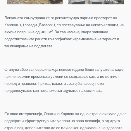
Локалната самоуправа ќе го реконструира паркинг просторот во
Карпош 3, (позади „Базаро“), со поставување на бекатон плочки, на
2
вкупна површина од 900 м
. За таа намена, вчера започнаа
подготвителните работи кои опфаќаат израмнување на теренот и
тампонирање на подлогата.
Станува збор за површина која повеќе години беше запуштена, каде
при неповолни временски услови се создаваше кал, а во летниот
период и прашина. Притоа, ваквата состојба на овој потег
придонесуваше кон поголемо загадување на околината.
Со оваа интервенција, Општина Карпош од една страна очекува да се
подобрат инфраструктурните услови на оваа локација, а од друга
страна пак, дополнително да се влијае кон одржување на здравата