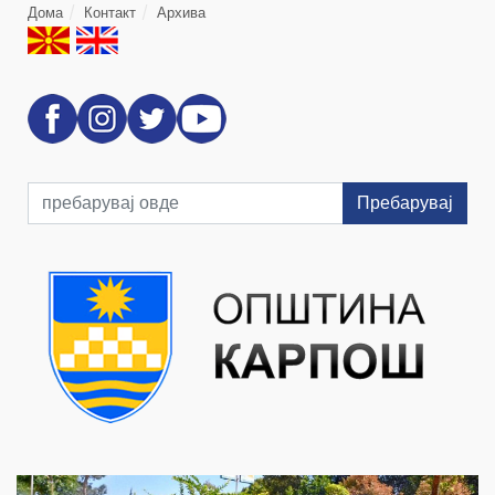
Дома
Контакт
Архива
Пребарувај