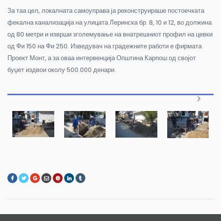
За таа цел, локалната самоуправа ја реконструираше постоечката
фекална канализација на улицата Леринска бр. 8, 10 и 12, во должина
од 80 метри и изврши зголемување на внатрешниот профил на цевки
од Фи 150 на Фи 250. Изведувач на градежните работи е фирмата
Проект Монт, а за оваа интервенција Општина Карпош од својот
буџет издвои околу 500.000 денари.