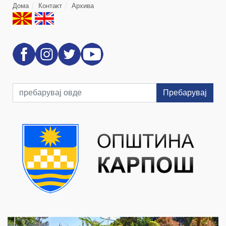
Дома
Контакт
Архива
Пребарувај