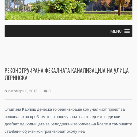
MENU
РЕКОНСТРУИРАНА ФЕКАЛНАТА КАНАЛИЗАЦИЈА НА УЛИЦА
ЛЕРИНСКА
октомври 3, 2017
0
Општина Карпош денеска го реализираше комуналниот проект за
решавање на проблемот со насочување на отпадните води кои
доаѓаат од болницата за белодробни заболувања Козле и тамошните
станбени објекти кои гравитираат околу неа.