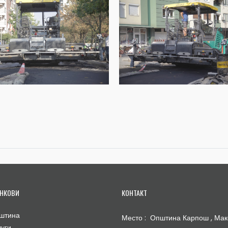
НКОВИ
КОНТАКТ
штина
Место : Општина Карпош , Мак
луги