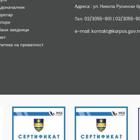
Адреса : ул. Никола Русински бр
адоначалник
кретар
Тел. 02/3055-901 | 02/3055-9
ктори
бани заедници
e-mail: kontakt@karpos.gov.
вет
литика на приватност