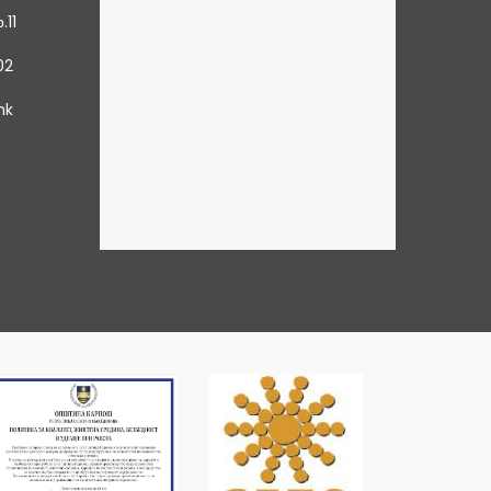
.11
02
mk