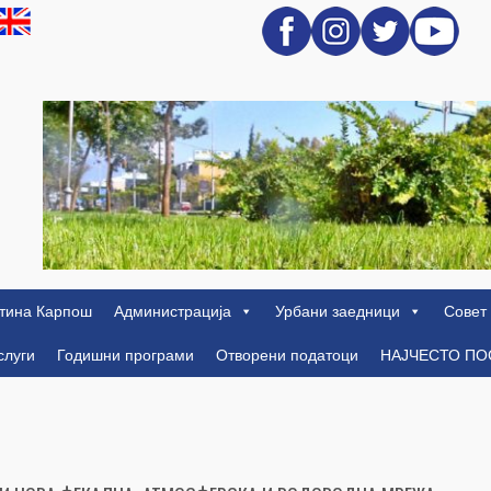
тина Карпош
Администрација
Урбани заедници
Совет
слуги
Годишни програми
Отворени податоци
НАЈЧЕСТО П