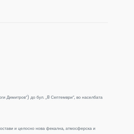
орги Димитров“) до бул. „8 Септември“, во населбата
 постави и целосно нова фекална, атмосферска и