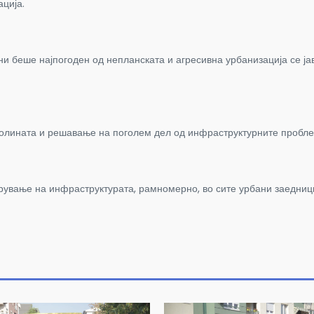
ција.
ни беше најпогоден од непланската и агресивна урбанизација се ј
олината и решавање на поголем дел од инфраструктурните проблем
ување на инфраструктурата, рамномерно, во сите урбани заедниц