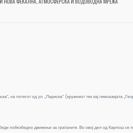
Е И НОВА ФЕКАЛНА, АТМОСФЕРСКА И ВОДОВОДНА МРЕЖА
ка“, на потегот од ул. „Париска“ (кружниот тек кај гимназијата „Ге
збеди побезбедно движење за граѓаните. Во овој дел од Карпош се