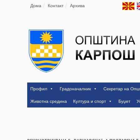
Дома
Контакт
Архива
Профил
Градоначалник
Секретар на Опш
Животна средина
Култура и спорт
Буџет
У