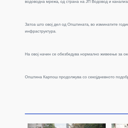
водоводна мрежа, од страна на ЈП Водовод и канализа
Затоа што овој дел од Општината, во изминатите годи
инфраструктура.
На овој начин се обезбедува нормално живеење за ок
Општина Карпош продолжува со секојдневното подобр