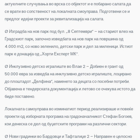
актуелните случувања во врска со објектот и е побарано салата да
се врати во сопственост на локалната смоуправа. Подготвени се и
предлог идејни проекти за ревитализација на салата.
Ø Изградба на нов парк под бул. „8 Септември“ – на стариот влез на
Градскиот парк, започнa изведбата на нов парк на површина од
4.000 m2, со ново зеленило, детски парк и дел за миленици. Истиот
парк е донација од „Хорти Експерт МК“.
Ø Инклузивно детско игралиште во Влае 2 – Добиен е грант од
50.000 евра за изведба на инклузивно детско игралиште, лоцирано
до плоштадот „Делфина“, наменето за децата со посебни потреби.
Објавена е тендерската документација и летово се очекува истото да
биде поставено.
Локалната самоуправа во изминатиот период реализираше и повеќе
проекти од изборната програма на градоначалникот Стефан Богоев,
кои денеска се дел од буџетските програми на различни сектори.
Ø Нови градинки во Бардовци и Тафталиџе 2 – Направен е целосно