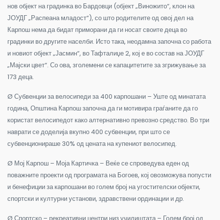
нов објект на градинка во Бардовци (објект „Виножито“, клон на
ЈОУДГ „Распеана младост“), со што родителите од овој дел на
Карпош нема да бидат приморани да ги носат своите деца во
градинки во другите населби. Исто така, неодамна започна со работа
и новиот објект „Јасмин“, во Тафталиџе 2, кој е во состав на ЈОУДГ
„Мајски цвет“. Со ова, зголемени се капацитетите за згрижување за
173 деца.
Ø Субвенции за велосипеди за 400 карпошани – Уште од минатата
година, Општина Карпош започна да ги мотивира граѓаните да го
користат велосипедот како алтернативно превозно средство. Во три
наврати се доделија вкупно 400 субвенции, при што се
субвенционираше 30% од цената на купениот велосипед.
Ø Мој Карпош – Моја Картичка – Веќе се спроведува еден од
поважните проекти од програмата на Богоев, кој овозможува попусти
и бенефиции за карпошани во голем број на угостителски објекти,
спортски и културни установи, здравствени ординации и др.
Ø Спортско – рекреативни центри низ училиштата – Голем број од