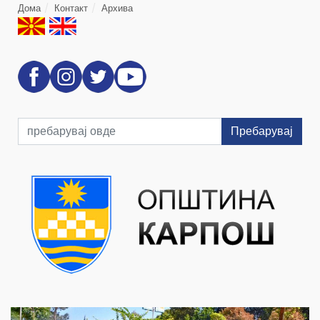
Дома
Контакт
Архива
Пребарувај