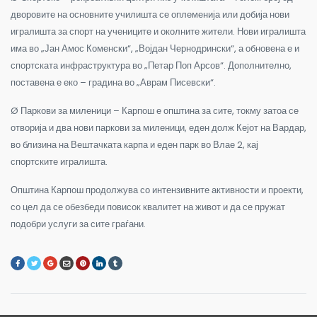
дворовите на основните училишта се оплеменија или добија нови
игралишта за спорт на учениците и околните жители. Нови игралишта
има во „Јан Амос Коменски“, „Војдан Чернодрински“, а обновена е и
спортската инфраструктура во „Петар Поп Арсов“. Дополнително,
поставена е еко – градина во „Аврам Писевски“.
Ø Паркови за миленици – Карпош е општина за сите, токму затоа се
отворија и два нови паркови за миленици, еден долж Кејот на Вардар,
во близина на Вештачката карпа и еден парк во Влае 2, кај
спортските игралишта.
Општина Карпош продолжува со интензивните активности и проекти,
со цел да се обезбеди повисок квалитет на живот и да се пружат
подобри услуги за сите граѓани.