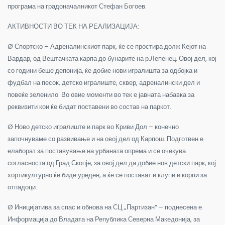
програма на градоначалникот Стефан Богоев.
АКТИВНОСТИ ВО ТЕК НА РЕАЛИЗАЦИЈА:
Ø Спортско – Адреналинскиот парк, ќе се простира долж Кејот на
Вардар, од Вештачката карпа до бунарите на р.Лепенец. Овој дел, кој
со години беше депонија, ќе добие нови игралишта за одбојка и
фудбал на песок, детско игралиште, сквер, адреналински дел и
повеќе зеленило. Во овие моменти во тек е јавната набавка за
реквизити кои ќе бидат поставени во состав на паркот.
Ø Ново детско игралиште и парк во Криви Дол – конечно
започнуваме со развивање и на овој дел од Карпош. Подготвен е
елаборат за поставување на урбаната опрема и се очекува
согласноста од Град Скопје, за овој дел да добие нов детски парк, кој
хортикултурно ќе биде уреден, а ќе се постават и клупи и корпи за
отпадоци.
Ø Иницијатива за спас и обнова на СЦ „Партизан“ – поднесена е
Информација до Владата на Република Северна Македонија, за