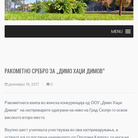
MENU
РАКОМЕТНО СРЕБРО ЗА „ДИМО ХАЏИ ДИМОВ”
декември 19, 2017
0
Ракометната екипа во женска конкуренција од ООУ „Димо Хаџи
Димов” на натпреварите одиграни на ниво на Град Скопје го освои
високото второ место.
Вкупно шест училишта учествуваа во ова натпреварување, а
успехот кој го постигна училиштето од Општина Карпош, го носи на