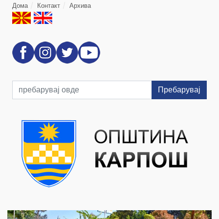
Дома
Контакт
Архива
Пребарувај