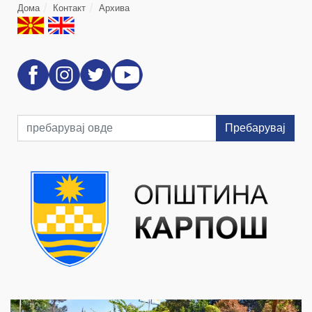
Дома
Контакт
Архива
Пребарувај