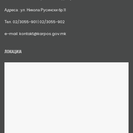
Адреса : ул. Никола Русински бр.11
Тел. 02/3055-901 | 02/3055-902
e-mail: kontakt@karpos.gov.mk
ЛОКАЦИЈА