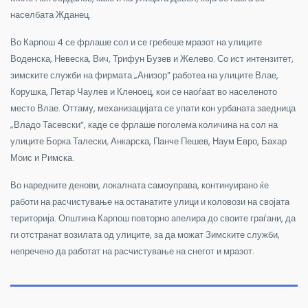
населбата Жданец.
Во Карпош 4 се фрлаше сол и се гребеше мразот на улиците
Воденска, Невеска, Вич, Трифун Бузев и Желево. Со ист интензитет,
зимските служби на фирмата „Анизор” работеа на улиците Влае,
Корушка, Петар Чаулев и Кленоец, кои се наоѓаат во населеното
место Влае. Оттаму, механизацијата се упати кон урбаната заедница
„Владо Тасевски“, каде се фрлаше поголема количина на сол на
улиците Борка Талески, Анкарска, Панче Пешев, Наум Евро, Бахар
Моис и Римска.
Во наредните денови, локалната самоуправа, континуирано ќе
работи на расчистување на останатите улици и коловози на својата
територија. Општина Карпош повторно апелира до своите граѓани, да
ги отстранат возилата од улиците, за да можат Зимските служби,
непречено да работат на расчистување на снегот и мразот.