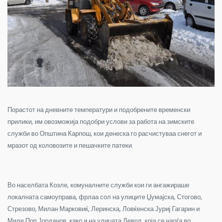
Порастот на дневните температури и подобрените временски
прилики, им овозможија подобри услови за работа на зимските
служби во Општина Карпош, кои денеска го расчистуваа снегот и
мразот од коловозите и пешачките патеки.
Во населбата Козле, комуналните служби кои ги ангажираше
локалната самоуправа, фрлаа сол на улиците Џумајска, Стогово,
Стрезово, Милан Марковиќ, Леринска, Ловќенска Јуриј Гагарин и
Миле Поп Јорданов, како
и на улицата Девол, која се наоѓа во