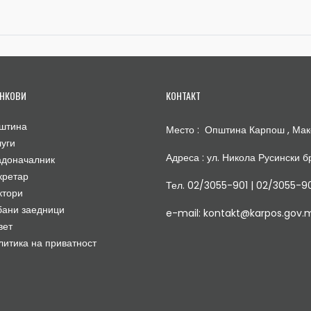
НКОВИ
КОНТАКТ
штина
Место : Општина Карпош , Мак
луги
Адреса : ул. Никола Русински бр
адоначалник
кретар
Тел. 02/3055-901 | 02/3055-9
ктори
бани заедници
e-mail: kontakt@karpos.gov.
вет
литика на приватност