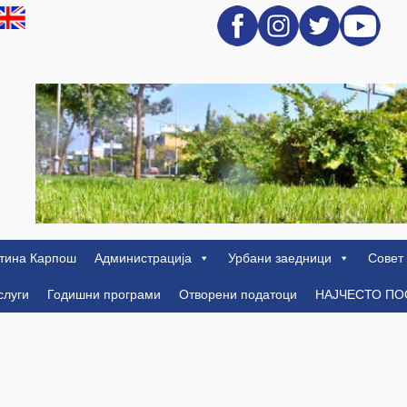
тина Карпош
Администрација
Урбани заедници
Совет
слуги
Годишни програми
Отворени податоци
НАЈЧЕСТО П