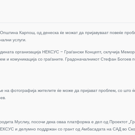
 Општина Карпош, од денеска ќе можат да пријавуваат повеќе пробл
нални услуги.
дината организација НЕКСУС – Граѓански Концепт, склучија Мемор
ем и комуникација со граѓаните. Градоначалникот Стефан Богоев по
е на фотографија жителите ќе може да пријават проблем, со што ќе
ев.
одита Муслиу, посочи дека оваа платформа е дел од Проектот „Гр
КСУС и делумно поддржан со грант од Амбасадата на САД во Ско