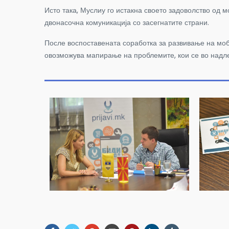
Исто така, Муслиу го истакна своето задоволство од 
двонасочна комуникација со засегнатите страни.
После воспоставената соработка за развивање на мо
овозможува мапирање на проблемите, кои се во надл