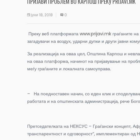
ПРИЈАВИ ПРОБЛЕМ ВО КАРПОШ ПРЕКУ PRIJAVI.MK
јуни 18, 2018
0
Преку веб платформата
www.prijavi.mk
граѓаните на
загадувачи на воздух, ударни дупки и други јавни кому
За реализација на оваа цел, Општина Карпош и невла
на оваа платформа, начинот на пријавување на пробл
меѓу граѓаните и локалната самоуправа.
–
На поедноставен начин, со еден клик и споделувањ
работата и на општинската администрација, рече Бого
Претседателката на НЕКСУС – Граѓански концепт, Афр
транспарентност и одговорност“
,
имплементиран од НЕ