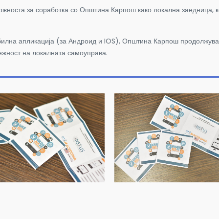
можноста за соработка со Општина Карпош како локална заедница, к
билна апликација (за Андроид и
IOS)
, Општина Карпош продолжува д
ежност на локалната самоуправа.