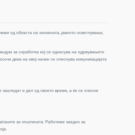
еми од областа на хигиената, јавното осветлување,
андум за соработка кој се однесува на одржувањето
сочи дека на овој начин се олеснува комуникацијата
 заштедат и дел од своето време, а ќе се олесни
аѓаните за општината
:
Работиме заедно за
пје.