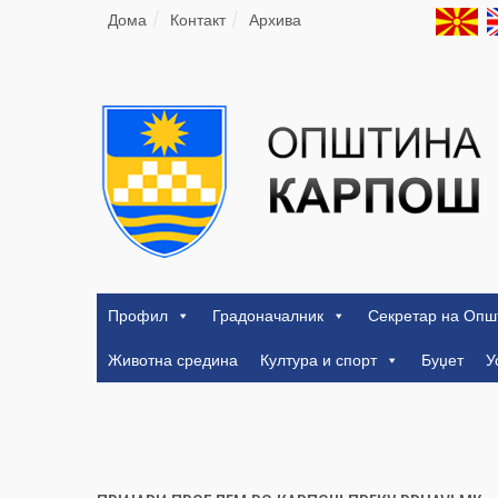
Дома
Контакт
Архива
Профил
Градоначалник
Секретар на Опш
Животна средина
Култура и спорт
Буџет
У