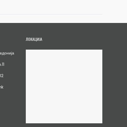
ЛОКАЦИЈА
едонија
.11
02
mk