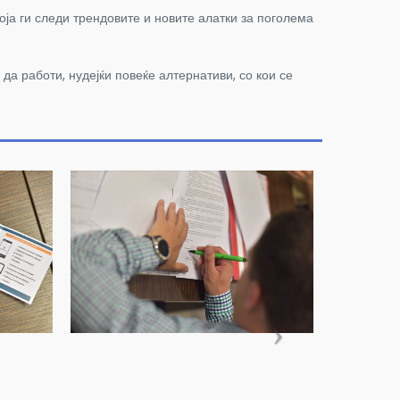
оја ги следи трендовите и новите алатки за поголема
а работи, нудејќи повеќе алтернативи, со кои се