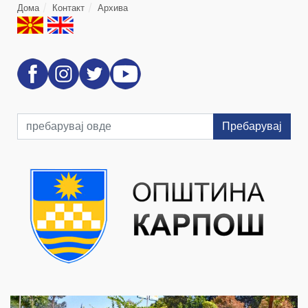
Дома
Контакт
Архива
Пребарувај