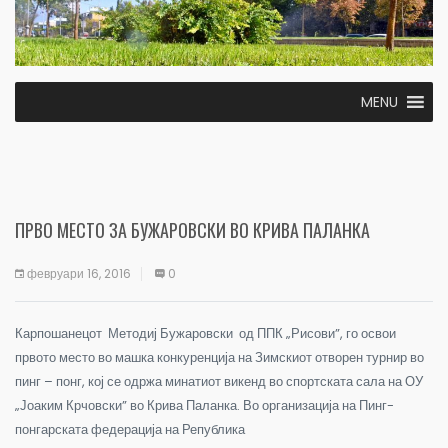
MENU
ПРВО МЕСТО ЗА БУЖАРОВСКИ ВО КРИВА ПАЛАНКА
февруари 16, 2016
0
Карпошанецот Методиј Бужаровски од ППК „Рисови”, го освои
првото место во машка конкуренција на Зимскиот отворен турнир во
пинг – понг, кој се одржа минатиот викенд во спортската сала на ОУ
„Јоаким Крчовски” во Крива Паланка. Во организација на Пинг-
понгарската федерација на Република