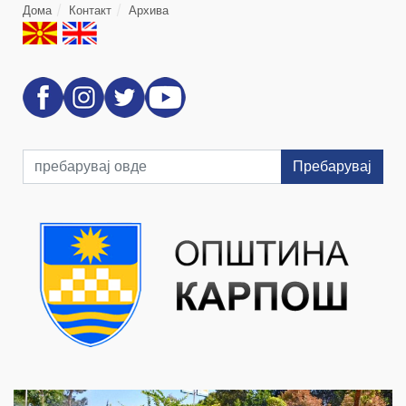
Дома
Контакт
Архива
Пребарувај