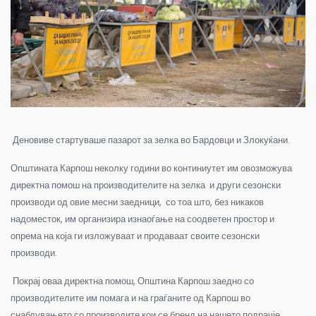
Деновиве стартуваше пазарот за зелка во Бардовци и Злокуќани.
Општината Карпош
неколку години во континиутет им овозможува
директна помош на производителите на зелка и други сезонски
производи од овие месни заедници, со тоа што, без никаков
надоместок, им организира изнаоѓање на соодветен простор и
опрема на која ги изложуваат и продаваат своите сезонски
производи.
Покрај оваа директна помош, Општина Карпош заедно со
производителите им помага и на граѓаните од Карпош во
снабдувањето со производите кои се бренд на нашето подрачје.