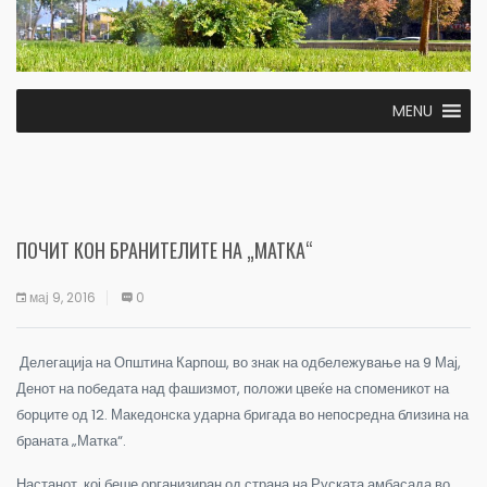
MENU
ПОЧИТ КОН БРАНИТЕЛИТЕ НА „МАТКА“
мај 9, 2016
0
Делегација на Општина Карпош, во знак на одбележување на 9 Мај,
Денот на победата над фашизмот, положи цвеќе на споменикот на
борците од 12. Македонска ударна бригада во непосредна близина на
браната „Матка“.
Настанот, кој беше организиран од страна на Руската амбасада во