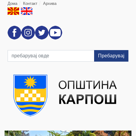
Дома
Контакт
Архива
Пребарувај