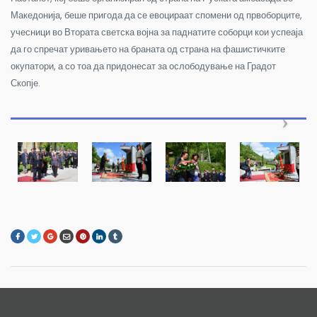
Македонија, беше пригода да се евоцираат спомени од првоборците,
учесници во Втората светска војна за паднатите соборци кои успеаја
да го спречат уривањето на браната од страна на фашистичките
окупатори, а со тоа да придонесат за ослободување на Градот
Скопје.