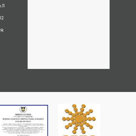
.11
02
mk