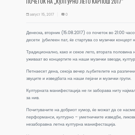
ПОЧЕТОК НА „КУЛТУРНО ЛЕТО КАРПОШ 2017“
август 15, 2017
0
Денеска, вторник (15.08.2017) со почеток во 21:00 ча
десети јубилеен пат, ќе стартува со музички концерт
Традиционално, како и секое лето, втората половина 
уживаат во концертите на наши музички ѕвезди, култу
Петнаесет дена, секоја вечер љубителите на различни 
звуците и изведбата на наши пејачи и музички групи.
Културната манифестација не ги заборава ниту најмал
за нив.
Почитувачите на добриот хумор, ќе можат да се насме
перформанси, културно – уметничките изведби, ликовни
незаборавна летна културна манифестација.